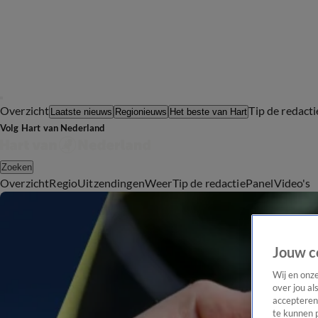
Overzicht
Tip de redacti
Laatste nieuws
Regionieuws
Het beste van Hart
Volg Hart van Nederland
Zoeken
Overzicht
Regio
Uitzendingen
Weer
Tip de redactie
Panel
Video's
Jouw c
Wij en onz
over jou al
accepteren
te kunnen 