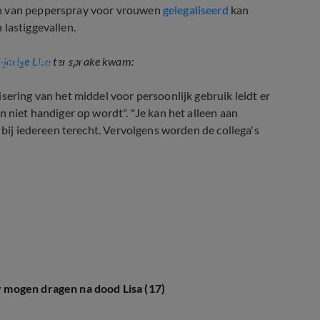
en van pepperspray voor vrouwen
gelegaliseerd
kan
 lastiggevallen.
ood Lisa (17)
-jarige Lisa
ter sprake kwam:
sering van het middel voor persoonlijk gebruik leidt er
n niet handiger op wordt". "Je kan het alleen aan
 bij iedereen terecht. Vervolgens worden de collega's
mogen dragen na dood Lisa (17)