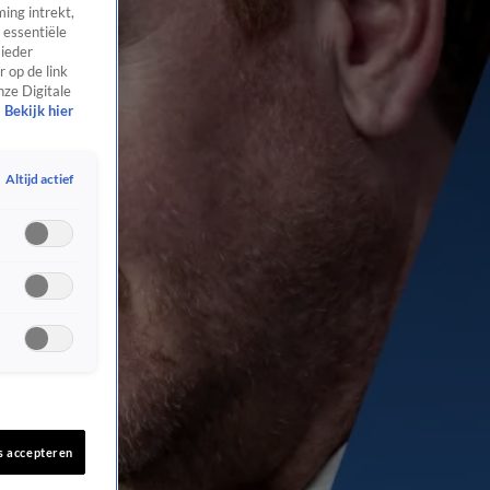
ing intrekt,
 essentiële
 ieder
 op de link
nze Digitale
Bekijk hier
Altijd actief
s accepteren