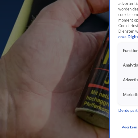
advertentie
worden dez
cookies om 
moment opn
Cookie-inst
Diensten w
onze Digit
Function
Analyti
Adverti
Marketi
Derde parti
Voorkeur