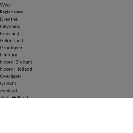
Weer
Regionieuws
Drenthe
Flevoland
Friesland
Gelderland
Groningen
Limburg
Noord-Brabant
Noord-Holland
Overijssel
Utrecht
Zeeland
Zuid-Holland
Voorwaarden
Over ons
Privacyverklaring
Gebruiksvoorwaarden
Cookieverklaring