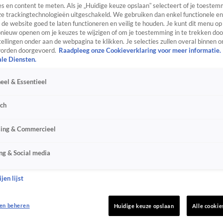
s en content te meten. Als je „Huidige keuze opslaan” selecteert of je toestemm
e trackingtechnologieën uitgeschakeld. We gebruiken dan enkel functionele en
de website goed te laten functioneren en veilig te houden. Je kunt dit menu op
ieuw openen om je keuzes te wijzigen of om je toestemming in te trekken door
ellingen onder aan de webpagina te klikken. Je selecties zullen overal binnen o
orden doorgevoerd.
Raadpleeg onze Cookieverklaring voor meer informatie.
ale Diensten.
eel & Essentieel
sch
sing & Commercieel
ng & Social media
jen lijst
en beheren
Huidige keuze opslaan
Alle cookie