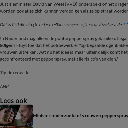
Justitieminister David van Weel (VVD) onderzoekt of het drag
worden, zodat ze zich kunnen verdedigen als ze op straat worden
Minister onderzoekt toestaan pepperspray na d
Dat zei hij dinsdag in het wekelijks vragenuur, toen de dood van de
17
In Nederland mag alleen de politie pepperspray gebruiken. Legali
2:15
volgens Fluyt toe dat het politiewerk er "op bepaalde ogenblikke
vrouwen uitreiken, wat nu het idee is, maar uiteindelijk komt het
geconfronteerd met pepperspray, met alle risico's van dien."
Tip de redactie
ANP
Lees ook
Minister onderzoekt of vrouwen pepperspray 