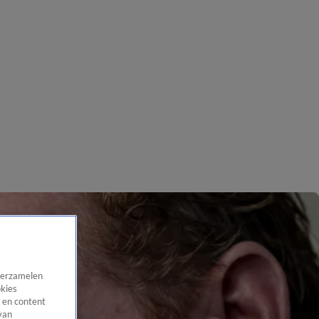
 verzamelen
okies
 en content
van