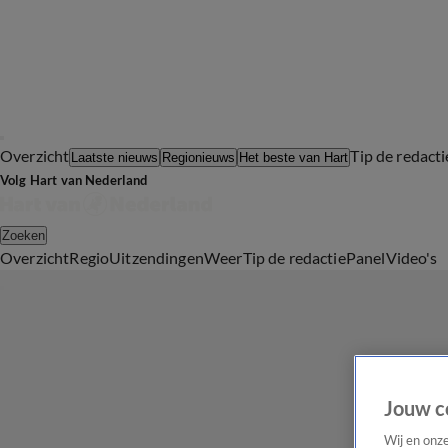
Overzicht
Tip de redacti
Laatste nieuws
Regionieuws
Het beste van Hart
Volg Hart van Nederland
Zoeken
Overzicht
Regio
Uitzendingen
Weer
Tip de redactie
Panel
Video's
Jouw c
Wij en onz