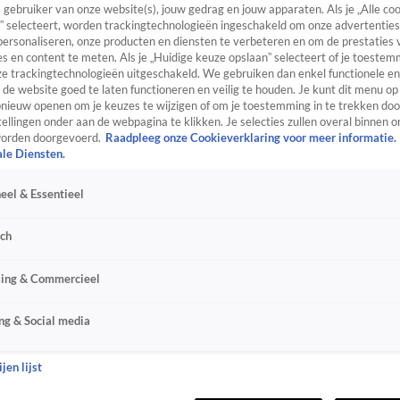
s gebruiker van onze website(s), jouw gedrag en jouw apparaten. Als je „Alle co
” selecteert, worden trackingtechnologieën ingeschakeld om onze advertenties
personaliseren, onze producten en diensten te verbeteren en om de prestaties 
s en content te meten. Als je „Huidige keuze opslaan” selecteert of je toestemm
e trackingtechnologieën uitgeschakeld. We gebruiken dan enkel functionele en
de website goed te laten functioneren en veilig te houden. Je kunt dit menu op
ieuw openen om je keuzes te wijzigen of om je toestemming in te trekken door
ellingen onder aan de webpagina te klikken. Je selecties zullen overal binnen o
orden doorgevoerd.
Raadpleeg onze Cookieverklaring voor meer informatie.
ale Diensten.
eel & Essentieel
sch
sing & Commercieel
ng & Social media
jen lijst