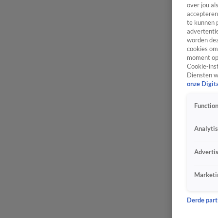
over jou al
accepteren
te kunnen 
advertentie
worden dez
cookies om 
moment opn
Cookie-inst
Diensten w
onze Digit
Function
Analyti
Adverti
Marketi
Derde parti