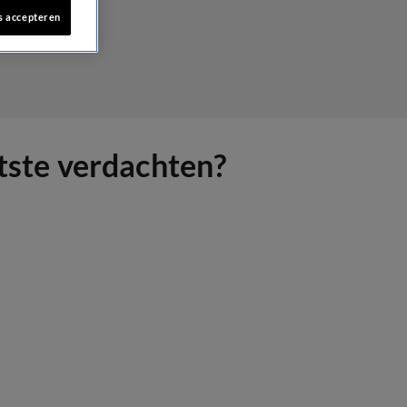
s accepteren
atste verdachten?