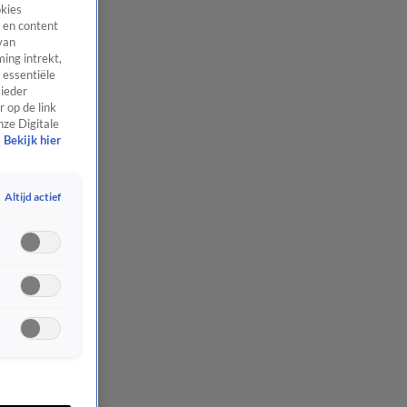
okies
 en content
van
ing intrekt,
 essentiële
 ieder
 op de link
nze Digitale
Bekijk hier
Altijd actief