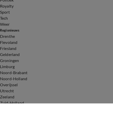
Royalty
Sport
Tech
Weer
Regionieuws
Drenthe
Flevoland
Friesland
Gelderland
Groningen
Limburg
Noord-Brabant
Noord-Holland
Overijssel
Utrecht
Zeeland
Zuid-Holland
Voorwaarden