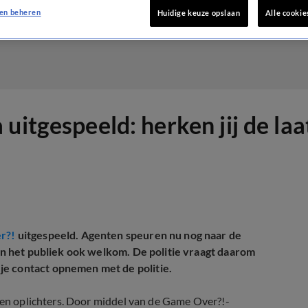
en beheren
Huidige keuze opslaan
Alle cookie
uitgespeeld: herken jij de la
er?!
uitgespeeld. Agenten speuren nu nog naar de
van het publiek ook welkom. De politie vraagt daarom
je contact opnemen met de politie.
en oplichters. Door middel van de Game Over?!-