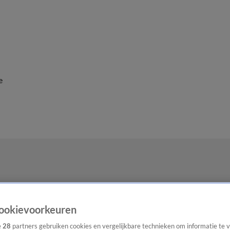
e
ookievoorkeuren
e
28
partners gebruiken cookies en vergelijkbare technieken om informatie te