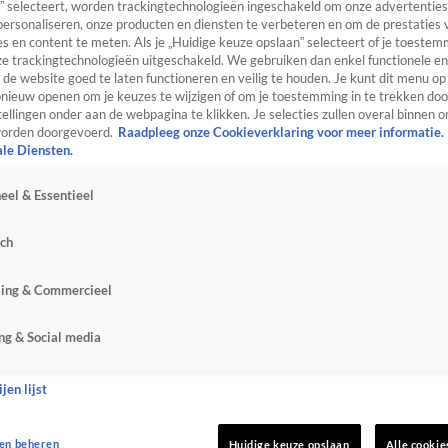
” selecteert, worden trackingtechnologieën ingeschakeld om onze advertenties
personaliseren, onze producten en diensten te verbeteren en om de prestaties 
s en content te meten. Als je „Huidige keuze opslaan” selecteert of je toestemm
e trackingtechnologieën uitgeschakeld. We gebruiken dan enkel functionele en
de website goed te laten functioneren en veilig te houden. Je kunt dit menu op
ieuw openen om je keuzes te wijzigen of om je toestemming in te trekken door
ellingen onder aan de webpagina te klikken. Je selecties zullen overal binnen o
orden doorgevoerd.
Raadpleeg onze Cookieverklaring voor meer informatie.
ale Diensten.
eel & Essentieel
sch
sing & Commercieel
ng & Social media
jen lijst
en beheren
Huidige keuze opslaan
Alle cookie