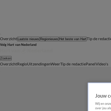
Overzicht
Tip de redacti
Laatste nieuws
Regionieuws
Het beste van Hart
Volg Hart van Nederland
Zoeken
Overzicht
Regio
Uitzendingen
Weer
Tip de redactie
Panel
Video's
Jouw c
Wij en onz
over jou al