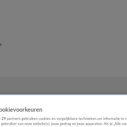
e
ookievoorkeuren
e
29
partners gebruiken cookies en vergelijkbare technieken om informatie te
s gebruiker van onze website(s), jouw gedrag en jouw apparaten. Als je „Alle co