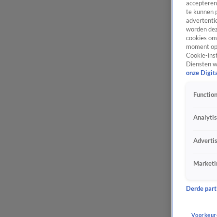
accepteren
te kunnen 
advertentie
worden dez
cookies om 
moment opn
Cookie-inst
Diensten w
onze Digit
Function
Analyti
Adverti
Marketi
Derde parti
Voorkeur