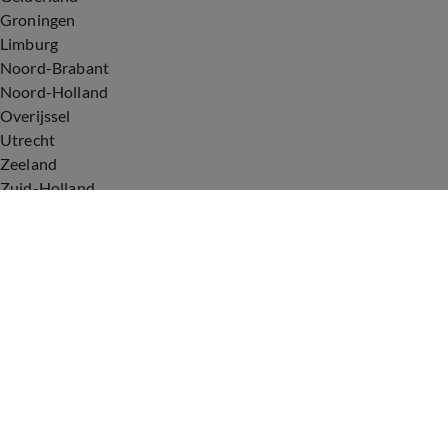
Groningen
Limburg
Noord-Brabant
Noord-Holland
Overijssel
Utrecht
Zeeland
Zuid-Holland
Voorwaarden
Over ons
Privacyverklaring
Gebruiksvoorwaarden
Cookieverklaring
Digitale diensten
Cookie instellingen
Upod & Talpa Network
Adverteren
Vacatures