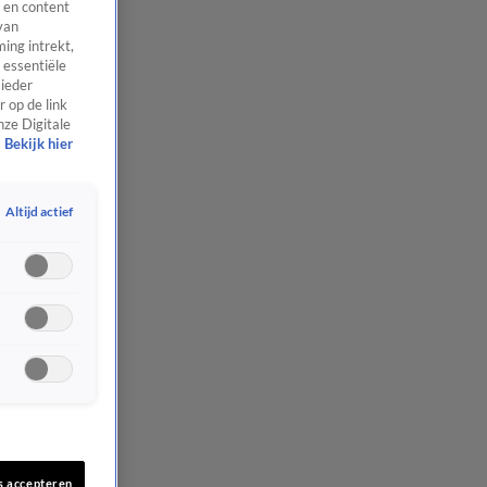
 en content
van
ing intrekt,
 essentiële
 ieder
 op de link
nze Digitale
Bekijk hier
Altijd actief
s accepteren