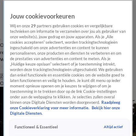
Jouw cookievoorkeuren
Wij en onze
29
partners gebruiken cookies en vergelijkbare
technieken om informatie te verzamelen over jou als gebruiker van
onze website(s), jouw gedrag en jouw apparaten. Als je „Alle
cookies accepteren” selecteert, worden trackingtechnologieën
Overzicht
Tip de
Laatste nieuws
Regionieuws
Het beste van Hart
ingeschakeld om onze advertenties en content te kunnen
redactie
personaliseren, onze producten en diensten te verbeteren en om
de prestaties van advertenties en content te meten. Als je
Volg Hart van Nederland
„Huidige keuze opslaan” selecteert of je toestemming intrekt,
worden deze trackingtechnologieën uitgeschakeld. We gebruiken
dan enkel functionele en essentiële cookies om de website goed te
Zoeken
laten functioneren en veilig te houden. Je kunt dit menu op ieder
Overzicht
Regio
Uitzendingen
Weer
Tip de redactie
Panel
Video's
moment opnieuw openen om je keuzes te wijzigen of om je
toestemming in te trekken door op de link Cookie-instellingen
onder aan de webpagina te klikken. Je selecties zullen overal
binnen onze Digitale Diensten worden doorgevoerd.
Raadpleeg
onze Cookieverklaring voor meer informatie.
Bekijk hier onze
Digitale Diensten.
Altijd actief
Functioneel & Essentieel