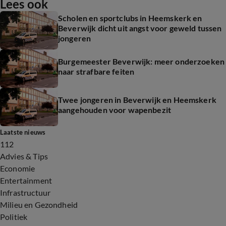
Lees ook
Scholen en sportclubs in Heemskerk en
Beverwijk dicht uit angst voor geweld tussen
jongeren
Burgemeester Beverwijk: meer onderzoeken
naar strafbare feiten
Twee jongeren in Beverwijk en Heemskerk
aangehouden voor wapenbezit
Laatste nieuws
112
Advies & Tips
Economie
Entertainment
Infrastructuur
Milieu en Gezondheid
Politiek