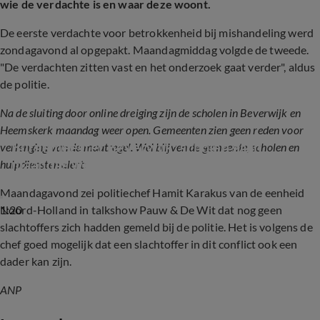
wie de verdachte is en waar deze woont.
De eerste verdachte voor betrokkenheid bij mishandeling werd
zondagavond al opgepakt. Maandagmiddag volgde de tweede.
"De verdachten zitten vast en het onderzoek gaat verder", aldus
de politie.
Na de sluiting door online dreiging zijn de scholen in Beverwijk en
Heemskerk maandag weer open. Gemeenten zien geen reden voor
Burgemeester Beverwijk: scholen gaan 
verlenging van de maatregel. Wel blijven de gemeente, scholen en
maandag weer open
hulpdiensten alert:
Maandagavond zei politiechef Hamit Karakus van de eenheid
1:20
Noord-Holland in talkshow Pauw & De Wit dat nog geen
slachtoffers zich hadden gemeld bij de politie. Het is volgens de
chef goed mogelijk dat een slachtoffer in dit conflict ook een
dader kan zijn.
ANP