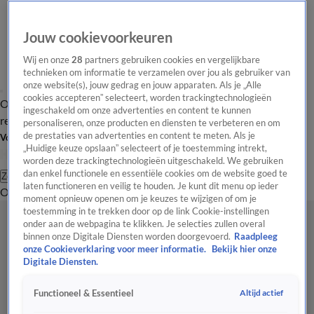
Jouw cookievoorkeuren
Wij en onze
28
partners gebruiken cookies en vergelijkbare
technieken om informatie te verzamelen over jou als gebruiker van
onze website(s), jouw gedrag en jouw apparaten. Als je „Alle
cookies accepteren” selecteert, worden trackingtechnologieën
Overzicht
Tip de
Laatste nieuws
Regionieuws
Het beste van Hart
ingeschakeld om onze advertenties en content te kunnen
redactie
personaliseren, onze producten en diensten te verbeteren en om
de prestaties van advertenties en content te meten. Als je
Volg Hart van Nederland
„Huidige keuze opslaan” selecteert of je toestemming intrekt,
worden deze trackingtechnologieën uitgeschakeld. We gebruiken
dan enkel functionele en essentiële cookies om de website goed te
Zoeken
laten functioneren en veilig te houden. Je kunt dit menu op ieder
Overzicht
Regio
Uitzendingen
Weer
Tip de redactie
Panel
Video's
moment opnieuw openen om je keuzes te wijzigen of om je
toestemming in te trekken door op de link Cookie-instellingen
onder aan de webpagina te klikken. Je selecties zullen overal
binnen onze Digitale Diensten worden doorgevoerd.
Raadpleeg
onze Cookieverklaring voor meer informatie.
Bekijk hier onze
Digitale Diensten.
Altijd actief
Functioneel & Essentieel