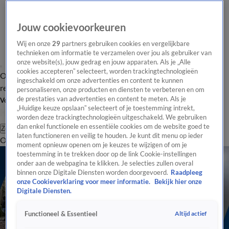
Jouw cookievoorkeuren
Wij en onze
29
partners gebruiken cookies en vergelijkbare
technieken om informatie te verzamelen over jou als gebruiker van
onze website(s), jouw gedrag en jouw apparaten. Als je „Alle
cookies accepteren” selecteert, worden trackingtechnologieën
Overzicht
Tip de
Laatste nieuws
Regionieuws
Het beste van Hart
ingeschakeld om onze advertenties en content te kunnen
redactie
personaliseren, onze producten en diensten te verbeteren en om
de prestaties van advertenties en content te meten. Als je
Volg Hart van Nederland
„Huidige keuze opslaan” selecteert of je toestemming intrekt,
worden deze trackingtechnologieën uitgeschakeld. We gebruiken
dan enkel functionele en essentiële cookies om de website goed te
Zoeken
laten functioneren en veilig te houden. Je kunt dit menu op ieder
Overzicht
Regio
Uitzendingen
Weer
Tip de redactie
Panel
Video's
moment opnieuw openen om je keuzes te wijzigen of om je
toestemming in te trekken door op de link Cookie-instellingen
onder aan de webpagina te klikken. Je selecties zullen overal
binnen onze Digitale Diensten worden doorgevoerd.
Raadpleeg
onze Cookieverklaring voor meer informatie.
Bekijk hier onze
Digitale Diensten.
Altijd actief
Functioneel & Essentieel