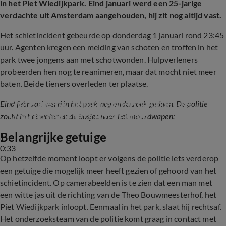
in het Piet Wiedijkpark. Eind januari werd een 25-jarige
verdachte uit Amsterdam aangehouden, hij zit nog altijd vast.
Het schietincident gebeurde op donderdag 1 januari rond 23:45
uur. Agenten kregen een melding van schoten en troffen in het
park twee jongens aan met schotwonden. Hulpverleners
probeerden hen nog te reanimeren, maar dat mocht niet meer
baten. Beide tieners overleden ter plaatse.
Grote zoekactie naar wapen na dodelijke 
Eind februari werd in het park nog onderzoek gedaan. De politie
schoten op tieners Amsterdam
zocht in het water en de bosjes naar het moordwapen:
Belangrijke getuige
0:33
Op hetzelfde moment loopt er volgens de politie iets verderop
een getuige die mogelijk meer heeft gezien of gehoord van het
schietincident. Op camerabeelden is te zien dat een man met
een witte jas uit de richting van de Theo Bouwmeesterhof, het
Piet Wiedijkpark inloopt. Eenmaal in het park, slaat hij rechtsaf.
Het onderzoeksteam van de politie komt graag in contact met