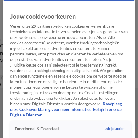
Jouw cookievoorkeuren
Wij en onze
29
partners gebruiken cookies en vergelijkbare
technieken om informatie te verzamelen over jou als gebruiker van
onze website(s), jouw gedrag en jouw apparaten. Als je „Alle
cookies accepteren” selecteert, worden trackingtechnologieën
Overzicht
Tip de
Laatste nieuws
Regionieuws
Het beste van Hart
ingeschakeld om onze advertenties en content te kunnen
redactie
personaliseren, onze producten en diensten te verbeteren en om
de prestaties van advertenties en content te meten. Als je
Volg Hart van Nederland
„Huidige keuze opslaan” selecteert of je toestemming intrekt,
worden deze trackingtechnologieën uitgeschakeld. We gebruiken
dan enkel functionele en essentiële cookies om de website goed te
Zoeken
laten functioneren en veilig te houden. Je kunt dit menu op ieder
Overzicht
Regio
Uitzendingen
Weer
Tip de redactie
Panel
Video's
moment opnieuw openen om je keuzes te wijzigen of om je
toestemming in te trekken door op de link Cookie-instellingen
onder aan de webpagina te klikken. Je selecties zullen overal
binnen onze Digitale Diensten worden doorgevoerd.
Raadpleeg
onze Cookieverklaring voor meer informatie.
Bekijk hier onze
Digitale Diensten.
Altijd actief
Functioneel & Essentieel