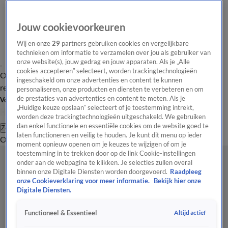
Jouw cookievoorkeuren
Wij en onze
29
partners gebruiken cookies en vergelijkbare
technieken om informatie te verzamelen over jou als gebruiker van
onze website(s), jouw gedrag en jouw apparaten. Als je „Alle
cookies accepteren” selecteert, worden trackingtechnologieën
Overzicht
Tip de
Laatste nieuws
Regionieuws
Het beste van Hart
ingeschakeld om onze advertenties en content te kunnen
redactie
personaliseren, onze producten en diensten te verbeteren en om
de prestaties van advertenties en content te meten. Als je
Volg Hart van Nederland
„Huidige keuze opslaan” selecteert of je toestemming intrekt,
worden deze trackingtechnologieën uitgeschakeld. We gebruiken
dan enkel functionele en essentiële cookies om de website goed te
Zoeken
laten functioneren en veilig te houden. Je kunt dit menu op ieder
Overzicht
Regio
Uitzendingen
Weer
Tip de redactie
Panel
Video's
moment opnieuw openen om je keuzes te wijzigen of om je
toestemming in te trekken door op de link Cookie-instellingen
onder aan de webpagina te klikken. Je selecties zullen overal
binnen onze Digitale Diensten worden doorgevoerd.
Raadpleeg
onze Cookieverklaring voor meer informatie.
Bekijk hier onze
Digitale Diensten.
Altijd actief
Functioneel & Essentieel