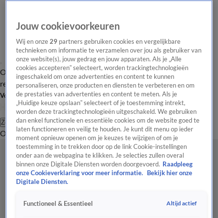
Jouw cookievoorkeuren
Wij en onze
29
partners gebruiken cookies en vergelijkbare
technieken om informatie te verzamelen over jou als gebruiker van
onze website(s), jouw gedrag en jouw apparaten. Als je „Alle
cookies accepteren” selecteert, worden trackingtechnologieën
Overzicht
Tip de
Laatste nieuws
Regionieuws
Het beste van Hart
ingeschakeld om onze advertenties en content te kunnen
redactie
personaliseren, onze producten en diensten te verbeteren en om
de prestaties van advertenties en content te meten. Als je
Volg Hart van Nederland
„Huidige keuze opslaan” selecteert of je toestemming intrekt,
worden deze trackingtechnologieën uitgeschakeld. We gebruiken
dan enkel functionele en essentiële cookies om de website goed te
Zoeken
laten functioneren en veilig te houden. Je kunt dit menu op ieder
Overzicht
Regio
Uitzendingen
Weer
Tip de redactie
Panel
Video's
moment opnieuw openen om je keuzes te wijzigen of om je
toestemming in te trekken door op de link Cookie-instellingen
onder aan de webpagina te klikken. Je selecties zullen overal
binnen onze Digitale Diensten worden doorgevoerd.
Raadpleeg
onze Cookieverklaring voor meer informatie.
Bekijk hier onze
Digitale Diensten.
Altijd actief
Functioneel & Essentieel