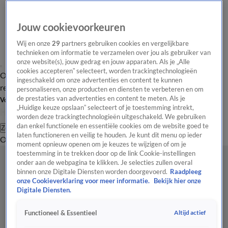
Jouw cookievoorkeuren
Wij en onze
29
partners gebruiken cookies en vergelijkbare
technieken om informatie te verzamelen over jou als gebruiker van
onze website(s), jouw gedrag en jouw apparaten. Als je „Alle
cookies accepteren” selecteert, worden trackingtechnologieën
Overzicht
Tip de
Laatste nieuws
Regionieuws
Het beste van Hart
ingeschakeld om onze advertenties en content te kunnen
redactie
personaliseren, onze producten en diensten te verbeteren en om
de prestaties van advertenties en content te meten. Als je
Volg Hart van Nederland
„Huidige keuze opslaan” selecteert of je toestemming intrekt,
worden deze trackingtechnologieën uitgeschakeld. We gebruiken
dan enkel functionele en essentiële cookies om de website goed te
Zoeken
laten functioneren en veilig te houden. Je kunt dit menu op ieder
Overzicht
Regio
Uitzendingen
Weer
Tip de redactie
Panel
Video's
moment opnieuw openen om je keuzes te wijzigen of om je
toestemming in te trekken door op de link Cookie-instellingen
onder aan de webpagina te klikken. Je selecties zullen overal
binnen onze Digitale Diensten worden doorgevoerd.
Raadpleeg
onze Cookieverklaring voor meer informatie.
Bekijk hier onze
Digitale Diensten.
Altijd actief
Functioneel & Essentieel