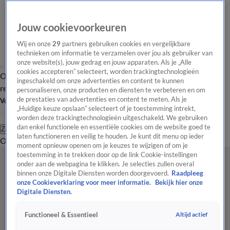
Jouw cookievoorkeuren
Wij en onze
29
partners gebruiken cookies en vergelijkbare
technieken om informatie te verzamelen over jou als gebruiker van
onze website(s), jouw gedrag en jouw apparaten. Als je „Alle
cookies accepteren” selecteert, worden trackingtechnologieën
Overzicht
Tip de
Laatste nieuws
Regionieuws
Het beste van Hart
ingeschakeld om onze advertenties en content te kunnen
redactie
personaliseren, onze producten en diensten te verbeteren en om
de prestaties van advertenties en content te meten. Als je
Volg Hart van Nederland
„Huidige keuze opslaan” selecteert of je toestemming intrekt,
worden deze trackingtechnologieën uitgeschakeld. We gebruiken
dan enkel functionele en essentiële cookies om de website goed te
Zoeken
laten functioneren en veilig te houden. Je kunt dit menu op ieder
Overzicht
Regio
Uitzendingen
Weer
Tip de redactie
Panel
Video's
moment opnieuw openen om je keuzes te wijzigen of om je
toestemming in te trekken door op de link Cookie-instellingen
onder aan de webpagina te klikken. Je selecties zullen overal
binnen onze Digitale Diensten worden doorgevoerd.
Raadpleeg
onze Cookieverklaring voor meer informatie.
Bekijk hier onze
Digitale Diensten.
Altijd actief
Functioneel & Essentieel