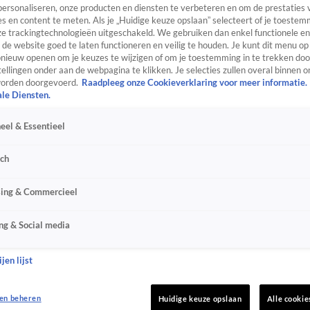
personaliseren, onze producten en diensten te verbeteren en om de prestaties 
s en content te meten. Als je „Huidige keuze opslaan” selecteert of je toestemm
e trackingtechnologieën uitgeschakeld. We gebruiken dan enkel functionele en
de website goed te laten functioneren en veilig te houden. Je kunt dit menu op
ieuw openen om je keuzes te wijzigen of om je toestemming in te trekken door
ellingen onder aan de webpagina te klikken. Je selecties zullen overal binnen o
orden doorgevoerd.
Raadpleeg onze Cookieverklaring voor meer informatie.
ale Diensten.
eel & Essentieel
sch
sing & Commercieel
ng & Social media
jen lijst
en beheren
Huidige keuze opslaan
Alle cookie