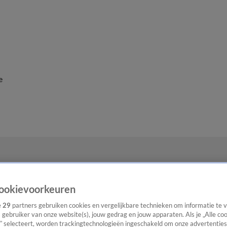
e
ookievoorkeuren
e
29
partners gebruiken cookies en vergelijkbare technieken om informatie te
s gebruiker van onze website(s), jouw gedrag en jouw apparaten. Als je „Alle co
” selecteert, worden trackingtechnologieën ingeschakeld om onze advertenties