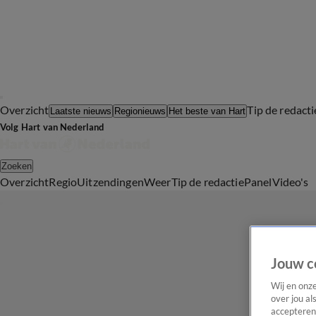
Overzicht
Tip de redacti
Laatste nieuws
Regionieuws
Het beste van Hart
Volg Hart van Nederland
Zoeken
Overzicht
Regio
Uitzendingen
Weer
Tip de redactie
Panel
Video's
Jouw c
Wij en onz
over jou al
accepteren