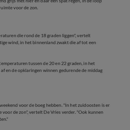
end grijs met hier en daar een spat regen, in de loop
ruimte voor de zon.
raturen die rond de 18 graden liggen", vertelt
tige wind, in het binnenland zwakt die af tot een
 temperaturen tussen de 20 en 22 graden, in het
s af en de opklaringen winnen gedurende de middag
 weekend voor de boeg hebben. "In het zuidoosten is er
e voor de zon", vertelt De Vries verder. "Ook kunnen
en."