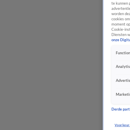
te kunnen 
advertentie
worden dez
cookies om 
moment opn
Cookie-inst
Diensten w
onze Digit
Function
Analyti
Adverti
Marketi
Derde parti
Voorkeur