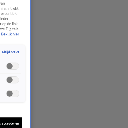
van
ing intrekt,
 essentiële
 ieder
 op de link
nze Digitale
Bekijk hier
Altijd actief
s accepteren