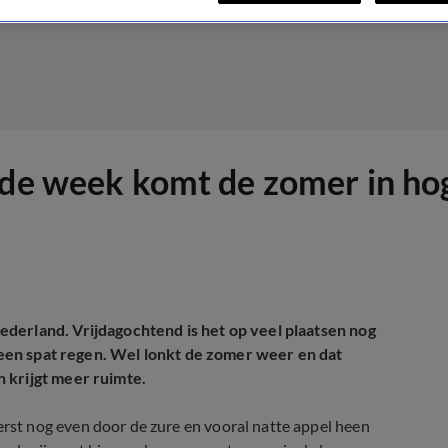
nde week komt de zomer in hog
derland. Vrijdagochtend is het op veel plaatsen nog
g een spat regen. Wel lonkt de zomer weer en dat
 krijgt meer ruimte.
st nog even door de zure en vooral natte appel heen