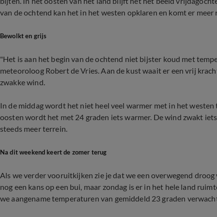
bijten. In het oosten van het land blijft het het beeld vrijdagocht
van de ochtend kan het in het westen opklaren en komt er meer 
Bewolkt en grijs
"Het is aan het begin van de ochtend niet bijster koud met tempe
meteoroloog Robert de Vries. Aan de kust waait er een vrij krach
zwakke wind.
In de middag wordt het niet heel veel warmer met in het westen
oosten wordt het met 24 graden iets warmer. De wind zwakt iet
steeds meer terrein.
Na dit weekend keert de zomer terug
Als we verder vooruitkijken zie je dat we een overwegend droog
nog een kans op een bui, maar zondag is er in het hele land ruimt
we aangename temperaturen van gemiddeld 23 graden verwacht