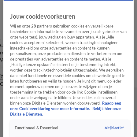
Jouw cookievoorkeuren
Wij en onze
28
partners gebruiken cookies en vergelijkbare
technieken om informatie te verzamelen over jou als gebruiker van
onze website(s), jouw gedrag en jouw apparaten. Als je „Alle
cookies accepteren” selecteert, worden trackingtechnologieën
Overzicht
Tip de
Laatste nieuws
Regionieuws
Het beste van Hart
ingeschakeld om onze advertenties en content te kunnen
redactie
personaliseren, onze producten en diensten te verbeteren en om
de prestaties van advertenties en content te meten. Als je
Volg Hart van Nederland
„Huidige keuze opslaan” selecteert of je toestemming intrekt,
worden deze trackingtechnologieën uitgeschakeld. We gebruiken
dan enkel functionele en essentiële cookies om de website goed te
Zoeken
laten functioneren en veilig te houden. Je kunt dit menu op ieder
Overzicht
Regio
Uitzendingen
Weer
Tip de redactie
Panel
Video's
moment opnieuw openen om je keuzes te wijzigen of om je
toestemming in te trekken door op de link Cookie-instellingen
onder aan de webpagina te klikken. Je selecties zullen overal
binnen onze Digitale Diensten worden doorgevoerd.
Raadpleeg
onze Cookieverklaring voor meer informatie.
Bekijk hier onze
Digitale Diensten.
Altijd actief
Functioneel & Essentieel