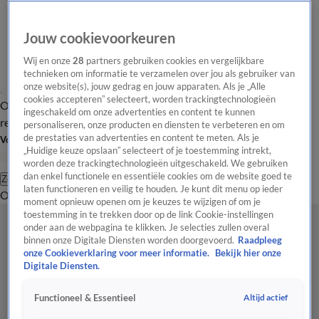
Jouw cookievoorkeuren
Wij en onze
28
partners gebruiken cookies en vergelijkbare
technieken om informatie te verzamelen over jou als gebruiker van
onze website(s), jouw gedrag en jouw apparaten. Als je „Alle
cookies accepteren” selecteert, worden trackingtechnologieën
Overzicht
Tip de
Laatste nieuws
Regionieuws
Het beste van Hart
ingeschakeld om onze advertenties en content te kunnen
redactie
personaliseren, onze producten en diensten te verbeteren en om
de prestaties van advertenties en content te meten. Als je
Volg Hart van Nederland
„Huidige keuze opslaan” selecteert of je toestemming intrekt,
worden deze trackingtechnologieën uitgeschakeld. We gebruiken
dan enkel functionele en essentiële cookies om de website goed te
Zoeken
laten functioneren en veilig te houden. Je kunt dit menu op ieder
Overzicht
Regio
Uitzendingen
Weer
Tip de redactie
Panel
Video's
moment opnieuw openen om je keuzes te wijzigen of om je
toestemming in te trekken door op de link Cookie-instellingen
onder aan de webpagina te klikken. Je selecties zullen overal
binnen onze Digitale Diensten worden doorgevoerd.
Raadpleeg
onze Cookieverklaring voor meer informatie.
Bekijk hier onze
Digitale Diensten.
Altijd actief
Functioneel & Essentieel