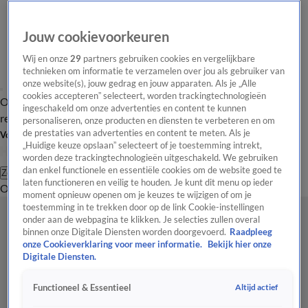
Jouw cookievoorkeuren
Wij en onze
29
partners gebruiken cookies en vergelijkbare
technieken om informatie te verzamelen over jou als gebruiker van
onze website(s), jouw gedrag en jouw apparaten. Als je „Alle
cookies accepteren” selecteert, worden trackingtechnologieën
Overzicht
Tip de
Laatste nieuws
Regionieuws
Het beste van Hart
ingeschakeld om onze advertenties en content te kunnen
redactie
personaliseren, onze producten en diensten te verbeteren en om
de prestaties van advertenties en content te meten. Als je
Volg Hart van Nederland
„Huidige keuze opslaan” selecteert of je toestemming intrekt,
worden deze trackingtechnologieën uitgeschakeld. We gebruiken
dan enkel functionele en essentiële cookies om de website goed te
Zoeken
laten functioneren en veilig te houden. Je kunt dit menu op ieder
Overzicht
Regio
Uitzendingen
Weer
Tip de redactie
Panel
Video's
moment opnieuw openen om je keuzes te wijzigen of om je
toestemming in te trekken door op de link Cookie-instellingen
onder aan de webpagina te klikken. Je selecties zullen overal
binnen onze Digitale Diensten worden doorgevoerd.
Raadpleeg
onze Cookieverklaring voor meer informatie.
Bekijk hier onze
Digitale Diensten.
Altijd actief
Functioneel & Essentieel