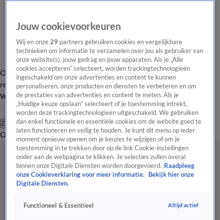
Jouw cookievoorkeuren
Wij en onze
29
partners gebruiken cookies en vergelijkbare
technieken om informatie te verzamelen over jou als gebruiker van
onze website(s), jouw gedrag en jouw apparaten. Als je „Alle
cookies accepteren” selecteert, worden trackingtechnologieën
Overzicht
Tip de
Laatste nieuws
Regionieuws
Het beste van Hart
ingeschakeld om onze advertenties en content te kunnen
redactie
personaliseren, onze producten en diensten te verbeteren en om
de prestaties van advertenties en content te meten. Als je
Volg Hart van Nederland
„Huidige keuze opslaan” selecteert of je toestemming intrekt,
worden deze trackingtechnologieën uitgeschakeld. We gebruiken
dan enkel functionele en essentiële cookies om de website goed te
Zoeken
laten functioneren en veilig te houden. Je kunt dit menu op ieder
Overzicht
Regio
Uitzendingen
Weer
Tip de redactie
Panel
Video's
moment opnieuw openen om je keuzes te wijzigen of om je
toestemming in te trekken door op de link Cookie-instellingen
onder aan de webpagina te klikken. Je selecties zullen overal
binnen onze Digitale Diensten worden doorgevoerd.
Raadpleeg
onze Cookieverklaring voor meer informatie.
Bekijk hier onze
Digitale Diensten.
Altijd actief
Functioneel & Essentieel