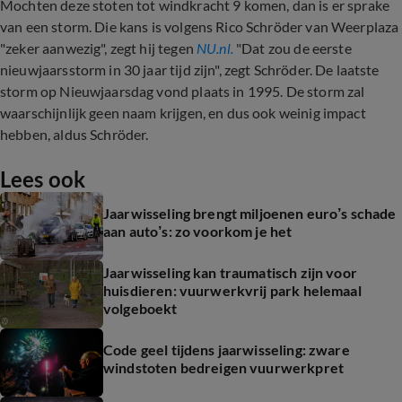
Mochten deze stoten tot windkracht 9 komen, dan is er sprake
van een storm. Die kans is volgens Rico Schröder van Weerplaza
"zeker aanwezig", zegt hij tegen
NU.nl.
"Dat zou de eerste
nieuwjaarsstorm in 30 jaar tijd zijn", zegt
Schröder. De laatste
storm op Nieuwjaarsdag vond plaats in 1995. De storm zal
waarschijnlijk geen naam krijgen, en dus ook weinig impact
hebben, aldus Schröder.
Lees ook
Jaarwisseling brengt miljoenen euro’s schade
aan auto’s: zo voorkom je het
Jaarwisseling kan traumatisch zijn voor
huisdieren: vuurwerkvrij park helemaal
volgeboekt
Code geel tijdens jaarwisseling: zware
windstoten bedreigen vuurwerkpret