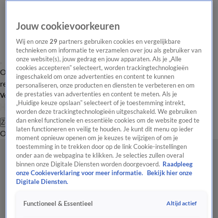
Jouw cookievoorkeuren
Wij en onze
29
partners gebruiken cookies en vergelijkbare
technieken om informatie te verzamelen over jou als gebruiker van
onze website(s), jouw gedrag en jouw apparaten. Als je „Alle
cookies accepteren” selecteert, worden trackingtechnologieën
Overzicht
Tip de
Laatste nieuws
Regionieuws
Het beste van Hart
ingeschakeld om onze advertenties en content te kunnen
redactie
personaliseren, onze producten en diensten te verbeteren en om
de prestaties van advertenties en content te meten. Als je
Volg Hart van Nederland
„Huidige keuze opslaan” selecteert of je toestemming intrekt,
worden deze trackingtechnologieën uitgeschakeld. We gebruiken
dan enkel functionele en essentiële cookies om de website goed te
Zoeken
laten functioneren en veilig te houden. Je kunt dit menu op ieder
Overzicht
Regio
Uitzendingen
Weer
Tip de redactie
Panel
Video's
moment opnieuw openen om je keuzes te wijzigen of om je
toestemming in te trekken door op de link Cookie-instellingen
onder aan de webpagina te klikken. Je selecties zullen overal
binnen onze Digitale Diensten worden doorgevoerd.
Raadpleeg
onze Cookieverklaring voor meer informatie.
Bekijk hier onze
Digitale Diensten.
Altijd actief
Functioneel & Essentieel