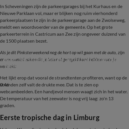
In Scheveningen zijn de parkeergarages bij het Kurhaus en de
Nieuwe Parklaan vol, maar er blijken nog ruim vierhonderd
parkeerplaatsen te zijn in de parkeergarage aan de Zwolseweg,
meldt een woordvoerder van de gemeente. Op het grote
parkeerterrein in Castricum aan Zee zijn ongeveer duizend van
de 1500 plaatsen bezet.
Als je dit Pinksterweekend nog de hort op wil gaan met de auto, zijn
Naar het strand met de auto? Dan kun je dit 
er een aantal zaken die je beter al geregeld kunt hebben voor je
beter vooraf regelen
vertrekt:
Het lijkt erop dat vooral de strandtenten profiteren, want op de
0:46
stranden zelf valt de drukte mee. Dat is te zien op
webcambeelden. Een handjevol mensen waagt zich in het water.
De temperatuur van het zeewater is nog vrij laag: zo'n 13
graden.
Eerste tropische dag in Limburg