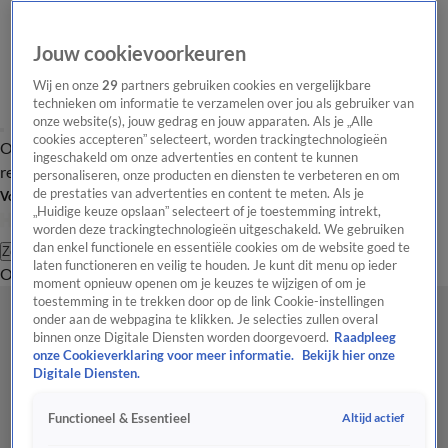
Jouw cookievoorkeuren
Wij en onze
29
partners gebruiken cookies en vergelijkbare
technieken om informatie te verzamelen over jou als gebruiker van
onze website(s), jouw gedrag en jouw apparaten. Als je „Alle
cookies accepteren” selecteert, worden trackingtechnologieën
Overzicht
Tip de
Laatste nieuws
Regionieuws
Het beste van Hart
ingeschakeld om onze advertenties en content te kunnen
redactie
personaliseren, onze producten en diensten te verbeteren en om
de prestaties van advertenties en content te meten. Als je
Volg Hart van Nederland
„Huidige keuze opslaan” selecteert of je toestemming intrekt,
worden deze trackingtechnologieën uitgeschakeld. We gebruiken
dan enkel functionele en essentiële cookies om de website goed te
Zoeken
laten functioneren en veilig te houden. Je kunt dit menu op ieder
Overzicht
Regio
Uitzendingen
Weer
Tip de redactie
Panel
Video's
moment opnieuw openen om je keuzes te wijzigen of om je
toestemming in te trekken door op de link Cookie-instellingen
onder aan de webpagina te klikken. Je selecties zullen overal
binnen onze Digitale Diensten worden doorgevoerd.
Raadpleeg
onze Cookieverklaring voor meer informatie.
Bekijk hier onze
Digitale Diensten.
Altijd actief
Functioneel & Essentieel