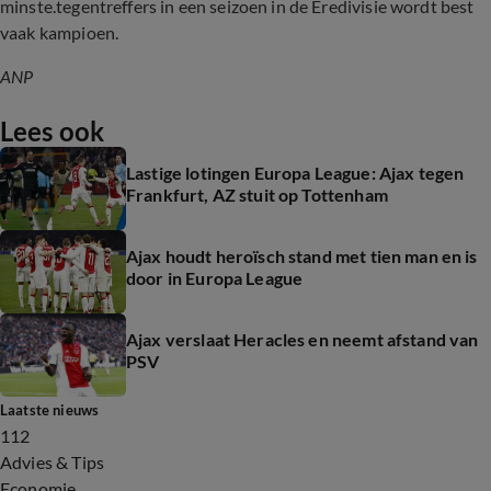
minste.tegentreffers in een seizoen in de Eredivisie wordt best
vaak kampioen.
ANP
Lees ook
Lastige lotingen Europa League: Ajax tegen
Frankfurt, AZ stuit op Tottenham
Ajax houdt heroïsch stand met tien man en is
door in Europa League
Ajax verslaat Heracles en neemt afstand van
PSV
Laatste nieuws
112
Advies & Tips
Economie