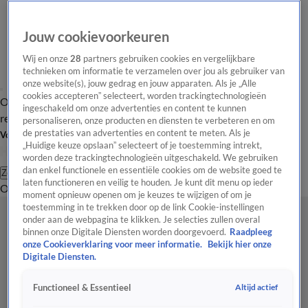
Jouw cookievoorkeuren
Wij en onze
28
partners gebruiken cookies en vergelijkbare
technieken om informatie te verzamelen over jou als gebruiker van
onze website(s), jouw gedrag en jouw apparaten. Als je „Alle
cookies accepteren” selecteert, worden trackingtechnologieën
Overzicht
Tip de
Laatste nieuws
Regionieuws
Het beste van Hart
ingeschakeld om onze advertenties en content te kunnen
redactie
personaliseren, onze producten en diensten te verbeteren en om
de prestaties van advertenties en content te meten. Als je
Volg Hart van Nederland
„Huidige keuze opslaan” selecteert of je toestemming intrekt,
worden deze trackingtechnologieën uitgeschakeld. We gebruiken
dan enkel functionele en essentiële cookies om de website goed te
Zoeken
laten functioneren en veilig te houden. Je kunt dit menu op ieder
Overzicht
Regio
Uitzendingen
Weer
Tip de redactie
Panel
Video's
moment opnieuw openen om je keuzes te wijzigen of om je
toestemming in te trekken door op de link Cookie-instellingen
onder aan de webpagina te klikken. Je selecties zullen overal
binnen onze Digitale Diensten worden doorgevoerd.
Raadpleeg
onze Cookieverklaring voor meer informatie.
Bekijk hier onze
Digitale Diensten.
Altijd actief
Functioneel & Essentieel