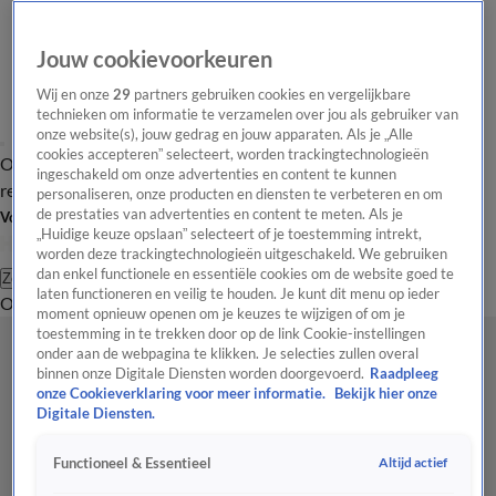
Jouw cookievoorkeuren
Wij en onze
29
partners gebruiken cookies en vergelijkbare
technieken om informatie te verzamelen over jou als gebruiker van
onze website(s), jouw gedrag en jouw apparaten. Als je „Alle
cookies accepteren” selecteert, worden trackingtechnologieën
Overzicht
Tip de
Laatste nieuws
Regionieuws
Het beste van Hart
ingeschakeld om onze advertenties en content te kunnen
redactie
personaliseren, onze producten en diensten te verbeteren en om
de prestaties van advertenties en content te meten. Als je
Volg Hart van Nederland
„Huidige keuze opslaan” selecteert of je toestemming intrekt,
worden deze trackingtechnologieën uitgeschakeld. We gebruiken
dan enkel functionele en essentiële cookies om de website goed te
Zoeken
laten functioneren en veilig te houden. Je kunt dit menu op ieder
Overzicht
Regio
Uitzendingen
Weer
Tip de redactie
Panel
Video's
moment opnieuw openen om je keuzes te wijzigen of om je
toestemming in te trekken door op de link Cookie-instellingen
onder aan de webpagina te klikken. Je selecties zullen overal
binnen onze Digitale Diensten worden doorgevoerd.
Raadpleeg
onze Cookieverklaring voor meer informatie.
Bekijk hier onze
Digitale Diensten.
Altijd actief
Functioneel & Essentieel