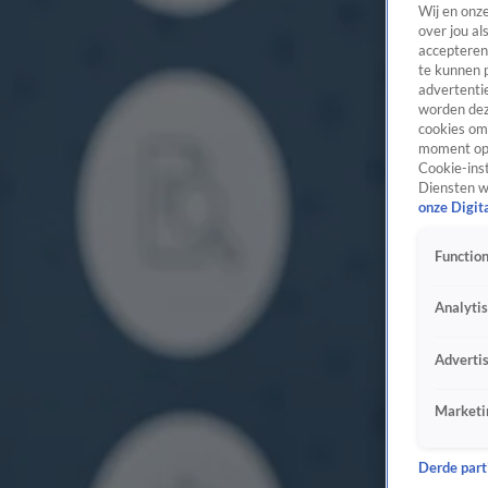
Wij en onz
over jou al
accepteren
te kunnen 
advertentie
worden dez
cookies om 
moment opn
Cookie-inst
Diensten w
onze Digit
Function
Analyti
Adverti
Marketi
Derde parti