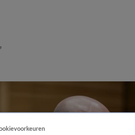
e
ookievoorkeuren