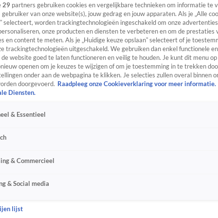
e
29
partners gebruiken cookies en vergelijkbare technieken om informatie te
s gebruiker van onze website(s), jouw gedrag en jouw apparaten. Als je „Alle co
” selecteert, worden trackingtechnologieën ingeschakeld om onze advertenties
personaliseren, onze producten en diensten te verbeteren en om de prestaties 
s en content te meten. Als je „Huidige keuze opslaan” selecteert of je toestemm
e trackingtechnologieën uitgeschakeld. We gebruiken dan enkel functionele en
de website goed te laten functioneren en veilig te houden. Je kunt dit menu op
ieuw openen om je keuzes te wijzigen of om je toestemming in te trekken door
ellingen onder aan de webpagina te klikken. Je selecties zullen overal binnen o
orden doorgevoerd.
Raadpleeg onze Cookieverklaring voor meer informatie.
ale Diensten.
eel & Essentieel
sch
sing & Commercieel
ng & Social media
jen lijst