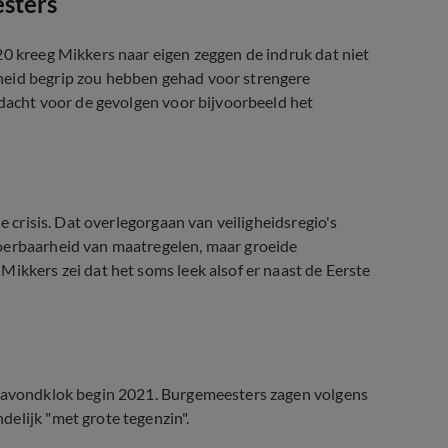
esters
20 kreeg Mikkers naar eigen zeggen de indruk dat niet
heid begrip zou hebben gehad voor strengere
ndacht voor de gevolgen voor bijvoorbeeld het
e crisis. Dat overlegorgaan van veiligheidsregio's
voerbaarheid van maatregelen, maar groeide
ikkers zei dat het soms leek alsof er naast de Eerste
e avondklok begin 2021. Burgemeesters zagen volgens
elijk "met grote tegenzin".