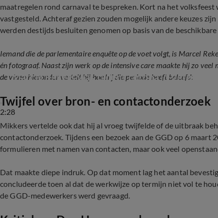
maatregelen rond carnaval te bespreken. Kort na het volksfeest
vastgesteld. Achteraf gezien zouden mogelijk andere keuzes zij
werden destijds besluiten genomen op basis van de beschikbare 
Iemand die de parlementaire enquête op de voet volgt, is Marcel Rek
én fotograaf. Naast zijn werk op de intensive care maakte hij zo veel 
Marcel Rekers was tijdens corona ic-verpleegk
de video hieronder vertelt hij hoe hij die periode heeft beleefd:
Twijfel over bron- en contactonderzoek
2:28
Mikkers vertelde ook dat hij al vroeg twijfelde of de uitbraak be
contactonderzoek. Tijdens een bezoek aan de GGD op 6 maart 20
formulieren met namen van contacten, maar ook veel openstaan
Dat maakte diepe indruk. Op dat moment lag het aantal bevestig
concludeerde toen al dat de werkwijze op termijn niet vol te ho
de GGD-medewerkers werd gevraagd.