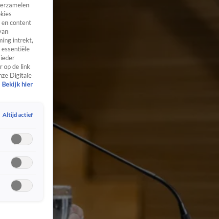
 verzamelen
okies
 en content
van
ing intrekt,
 essentiële
 ieder
 op de link
nze Digitale
Bekijk hier
Altijd actief