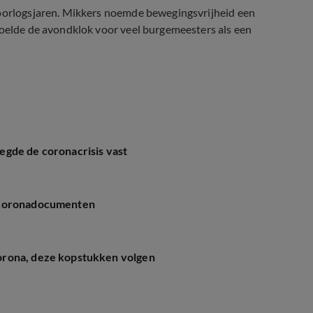
 oorlogsjaren. Mikkers noemde bewegingsvrijheid een
voelde de avondklok voor veel burgemeesters als een
egde de coronacrisis vast
r coronadocumenten
orona, deze kopstukken volgen