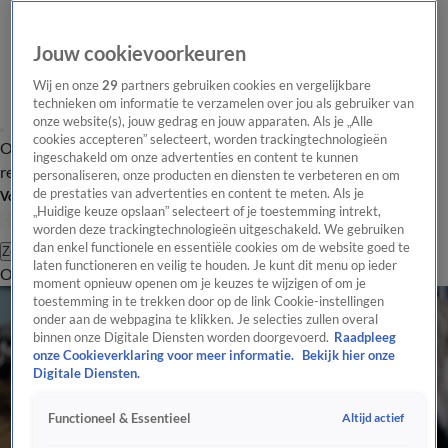
Jouw cookievoorkeuren
Wij en onze
29
partners gebruiken cookies en vergelijkbare
technieken om informatie te verzamelen over jou als gebruiker van
onze website(s), jouw gedrag en jouw apparaten. Als je „Alle
cookies accepteren” selecteert, worden trackingtechnologieën
Overzicht
Tip de
Laatste nieuws
Regionieuws
Het beste van Hart
ingeschakeld om onze advertenties en content te kunnen
redactie
personaliseren, onze producten en diensten te verbeteren en om
de prestaties van advertenties en content te meten. Als je
Volg Hart van Nederland
„Huidige keuze opslaan” selecteert of je toestemming intrekt,
worden deze trackingtechnologieën uitgeschakeld. We gebruiken
dan enkel functionele en essentiële cookies om de website goed te
Zoeken
laten functioneren en veilig te houden. Je kunt dit menu op ieder
Overzicht
Regio
Uitzendingen
Weer
Tip de redactie
Panel
Video's
moment opnieuw openen om je keuzes te wijzigen of om je
toestemming in te trekken door op de link Cookie-instellingen
onder aan de webpagina te klikken. Je selecties zullen overal
binnen onze Digitale Diensten worden doorgevoerd.
Raadpleeg
onze Cookieverklaring voor meer informatie.
Bekijk hier onze
Digitale Diensten.
Altijd actief
Functioneel & Essentieel