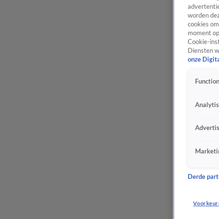
advertentie
worden dez
cookies om 
moment opn
Cookie-inst
Diensten w
onze Digit
Function
Analyti
Adverti
Marketi
Derde parti
Voorkeur