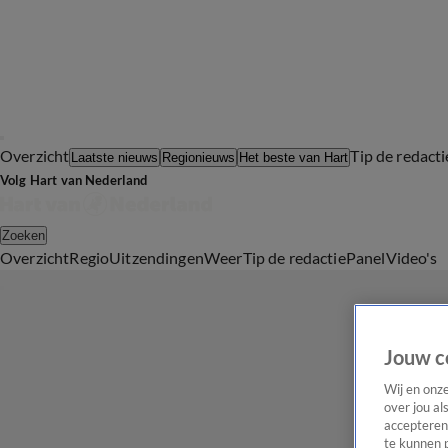
Overzicht
Tip de redacti
Laatste nieuws
Regionieuws
Het beste van Hart
Volg Hart van Nederland
Zoeken
Overzicht
Regio
Uitzendingen
Weer
Tip de redactie
Panel
Video's
Jouw c
Wij en onz
over jou al
accepteren
te kunnen 