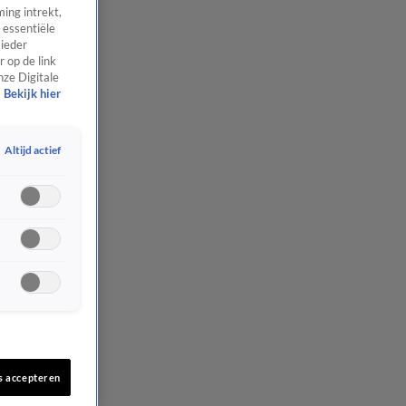
ing intrekt,
 essentiële
 ieder
 op de link
nze Digitale
Bekijk hier
Altijd actief
s accepteren