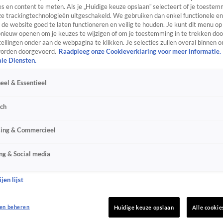
s en content te meten. Als je „Huidige keuze opslaan” selecteert of je toestemm
e trackingtechnologieën uitgeschakeld. We gebruiken dan enkel functionele en
de website goed te laten functioneren en veilig te houden. Je kunt dit menu op
ieuw openen om je keuzes te wijzigen of om je toestemming in te trekken door
ellingen onder aan de webpagina te klikken. Je selecties zullen overal binnen o
orden doorgevoerd.
Raadpleeg onze Cookieverklaring voor meer informatie.
ale Diensten.
eel & Essentieel
sch
sing & Commercieel
ng & Social media
jen lijst
en beheren
Huidige keuze opslaan
Alle cookie