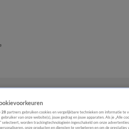
e
ookievoorkeuren
e
28
partners gebruiken cookies en vergelijkbare technieken om informatie te
s gebruiker van onze website(s), jouw gedrag en jouw apparaten. Als je „Alle co
” selecteert, worden trackingtechnologieën ingeschakeld om onze advertenties
personaliseren, onze producten en diensten te verbeteren en om de prestaties 