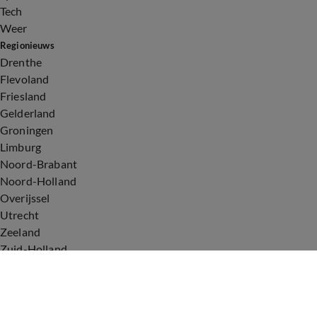
Tech
Weer
Regionieuws
Drenthe
Flevoland
Friesland
Gelderland
Groningen
Limburg
Noord-Brabant
Noord-Holland
Overijssel
Utrecht
Zeeland
Zuid-Holland
Voorwaarden
Over ons
Privacyverklaring
Gebruiksvoorwaarden