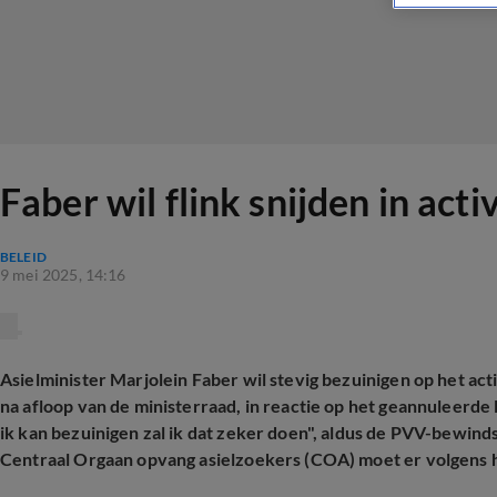
Faber wil flink snijden in act
BELEID
9 mei 2025, 14:16
Asielminister Marjolein Faber wil stevig bezuinigen op het act
na afloop van de ministerraad, in reactie op het geannuleerde 
ik kan bezuinigen zal ik dat zeker doen", aldus de PVV-bewinds
Centraal Orgaan opvang asielzoekers (COA) moet er volgens h