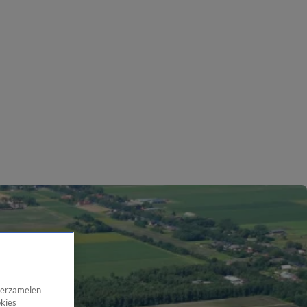
 verzamelen
okies