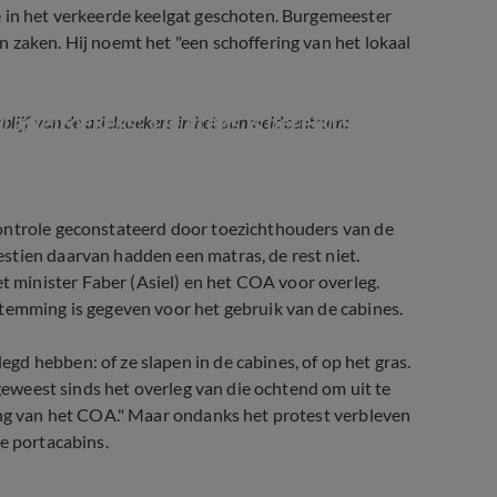
e in het verkeerde keelgat geschoten. Burgemeester
 zaken. Hij noemt het "een schoffering van het lokaal
asielzoekers: 'De grens is bereikt!'
lijf van de asielzoekers in het aanmeldcentrum:
controle geconstateerd door toezichthouders van de
stien daarvan hadden een matras, de rest niet.
minister Faber (Asiel) en het COA voor overleg.
stemming is gegeven voor het gebruik van de cabines.
d hebben: of ze slapen in de cabines, of op het gras.
 geweest sinds het overleg van die ochtend om uit te
ring van het COA." Maar ondanks het protest verbleven
e portacabins.