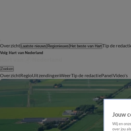
Overzicht
Tip de redacti
Laatste nieuws
Regionieuws
Het beste van Hart
Volg Hart van Nederland
Zoeken
Overzicht
Regio
Uitzendingen
Weer
Tip de redactie
Panel
Video's
Jouw c
Wij en onz
over jou al