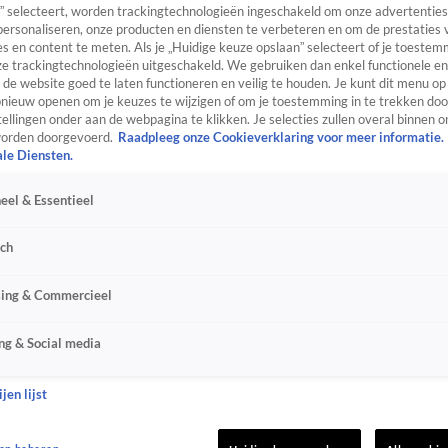
” selecteert, worden trackingtechnologieën ingeschakeld om onze advertenties
personaliseren, onze producten en diensten te verbeteren en om de prestaties 
s en content te meten. Als je „Huidige keuze opslaan” selecteert of je toestemm
e trackingtechnologieën uitgeschakeld. We gebruiken dan enkel functionele en
de website goed te laten functioneren en veilig te houden. Je kunt dit menu op
ieuw openen om je keuzes te wijzigen of om je toestemming in te trekken door
ellingen onder aan de webpagina te klikken. Je selecties zullen overal binnen o
orden doorgevoerd.
Raadpleeg onze Cookieverklaring voor meer informatie.
ale Diensten.
eel & Essentieel
sch
sing & Commercieel
ng & Social media
jen lijst