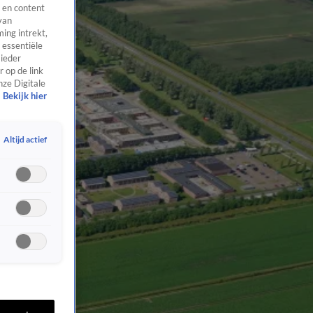
 en content
van
ing intrekt,
 essentiële
 ieder
 op de link
nze Digitale
Bekijk hier
Altijd actief