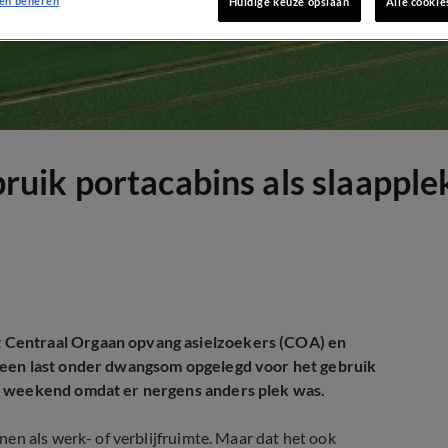
en beheren
Huidige keuze opslaan
Alle cookie
ik portacabins als slaapplek
 Centraal Orgaan opvang asielzoekers (COA) en
 een last onder dwangsom opgelegd voor het gebruik
n weekend omdat er nergens anders plek was.
en als werk- of verblijfruimte. Maar dat het ook