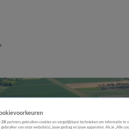
e
ookievoorkeuren
e
28
partners gebruiken cookies en vergelijkbare technieken om informatie te
s gebruiker van onze website(s), jouw gedrag en jouw apparaten. Als je „Alle co