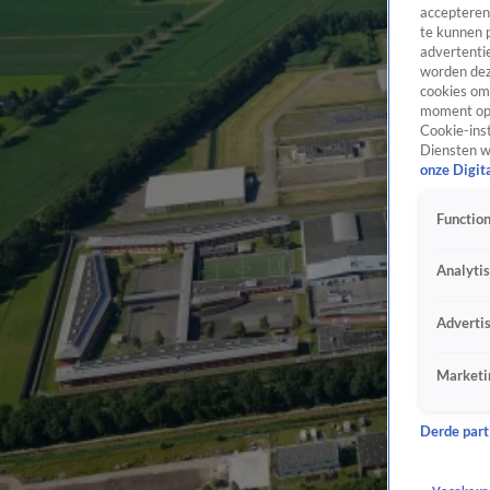
accepteren
te kunnen 
advertentie
worden dez
cookies om 
moment opn
Cookie-inst
Diensten w
onze Digit
Function
Analyti
Adverti
Marketi
Derde parti