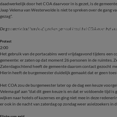
daadwerkelijk door het COA daarvoor in is gezet, is de gemeent
Jaap Velema van Westerwolde is niet te spreken over de gang van
gezag".
Ter Apel wil harde afspraak over maximaal 2000 
De gemeente had harde afspraken gemaakt met het COA over het verb
Protest
2:00
Het gebruik van de portacabins werd vrijdagavond tijdens een 
gemeente: er zaten op dat moment 26 personen in de ruimtes. Ze
Zaterdagochtend heeft de gemeente daarom contact gezocht met 
Hierin heeft de burgemeester duidelijk gemaakt dat er geen toe
Het COA zou de burgemeester later op de dag een keuze voorgeleg
Velema gaf aan "dat dit geen keuze is en dat er voldoende tijd is
wijken naar hotels of kazernes en ging niet mee in deze redene
er ook in de nacht van zaterdag op zondag weer asielzoekers in d
Flinke som geld