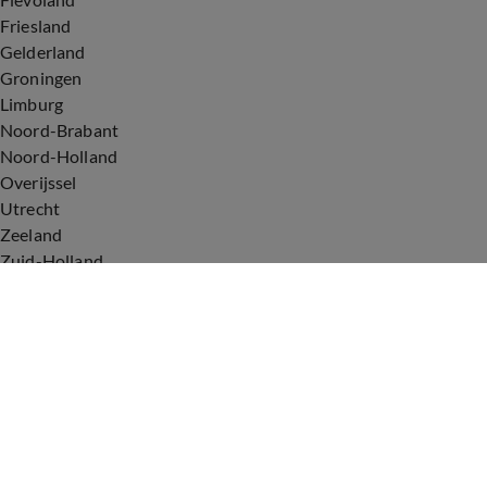
Friesland
Gelderland
Groningen
Limburg
Noord-Brabant
Noord-Holland
Overijssel
Utrecht
Zeeland
Zuid-Holland
Voorwaarden
Over ons
Privacyverklaring
Gebruiksvoorwaarden
Cookieverklaring
Digitale diensten
Cookie instellingen
Upod & Talpa Network