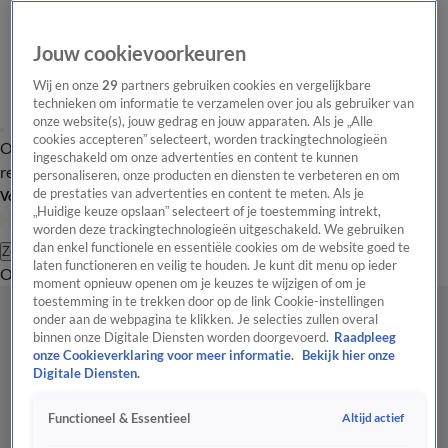
Jouw cookievoorkeuren
Wij en onze
29
partners gebruiken cookies en vergelijkbare
technieken om informatie te verzamelen over jou als gebruiker van
onze website(s), jouw gedrag en jouw apparaten. Als je „Alle
cookies accepteren” selecteert, worden trackingtechnologieën
Overzicht
Tip de
Laatste nieuws
Regionieuws
Het beste van Hart
ingeschakeld om onze advertenties en content te kunnen
redactie
personaliseren, onze producten en diensten te verbeteren en om
de prestaties van advertenties en content te meten. Als je
Volg Hart van Nederland
„Huidige keuze opslaan” selecteert of je toestemming intrekt,
worden deze trackingtechnologieën uitgeschakeld. We gebruiken
dan enkel functionele en essentiële cookies om de website goed te
Zoeken
laten functioneren en veilig te houden. Je kunt dit menu op ieder
Overzicht
Regio
Uitzendingen
Weer
Tip de redactie
Panel
Video's
moment opnieuw openen om je keuzes te wijzigen of om je
toestemming in te trekken door op de link Cookie-instellingen
onder aan de webpagina te klikken. Je selecties zullen overal
binnen onze Digitale Diensten worden doorgevoerd.
Raadpleeg
onze Cookieverklaring voor meer informatie.
Bekijk hier onze
Digitale Diensten.
Altijd actief
Functioneel & Essentieel