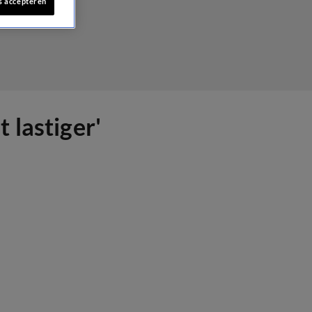
s accepteren
 lastiger'