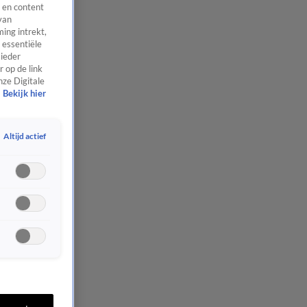
 en content
van
ing intrekt,
 essentiële
 ieder
 op de link
nze Digitale
Bekijk hier
Altijd actief