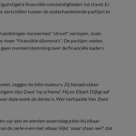
gunstigere financiële omstandigheden tot stand. Er
e verschillen tussen de onderhandelende partijen te
rhandelingen momenteel "stroef" verlopen, zoals
 meer "financiële dilemma's". De partijen voelen
og geen overeenstemming over de financiële kaders
nomen, zeggen de informateurs. Zij benadrukken
 volgens Van Zwol "op schema". Hij en Elbert Dijkgraaf
van deze week de derde is. Wel herhaalde Van Zwol
én-op-één en werden woensdag plots bij elkaar
n de serie even met elkaar kijkt 'waar staan we?', dat