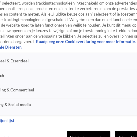
” selecteert, worden trackingtechnologieën ingeschakeld om onze advertenties
personaliseren, onze producten en diensten te verbeteren en om de prestaties 
s en content te meten. Als je „Huidige keuze opslaan” selecteert of je toestemm
e trackingtechnologieën uitgeschakeld. We gebruiken dan enkel functionele en
de website goed te laten functioneren en veilig te houden. Je kunt dit menu op
ieuw openen om je keuzes te wijzigen of om je toestemming in te trekken door
ellingen onder aan de webpagina te klikken. Je selecties zullen overal binnen o
orden doorgevoerd.
Raadpleeg onze Cookieverklaring voor meer informatie.
ale Diensten.
eel & Essentieel
sch
sing & Commercieel
ng & Social media
jen lijst