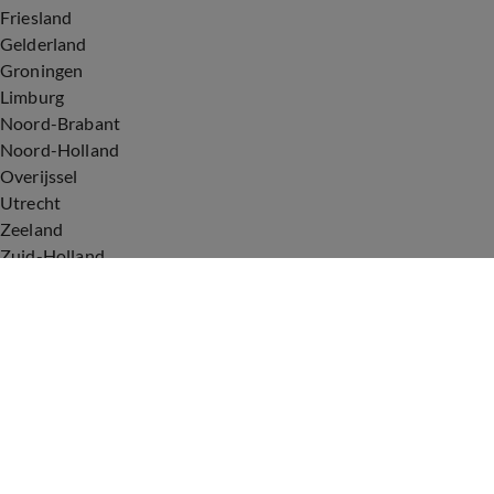
Friesland
Gelderland
Groningen
Limburg
Noord-Brabant
Noord-Holland
Overijssel
Utrecht
Zeeland
Zuid-Holland
Voorwaarden
Over ons
Privacyverklaring
Gebruiksvoorwaarden
Cookieverklaring
Digitale diensten
Cookie instellingen
Upod & Talpa Network
Adverteren