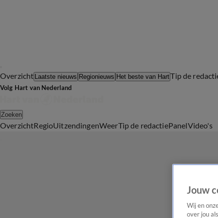
Overzicht
Tip de redacti
Laatste nieuws
Regionieuws
Het beste van Hart
Volg Hart van Nederland
Zoeken
Overzicht
Regio
Uitzendingen
Weer
Tip de redactie
Panel
Video's
Jouw c
Wij en onz
over jou al