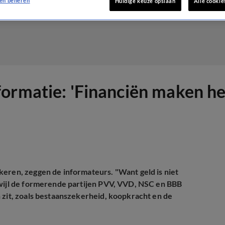
en beheren
Huidige keuze opslaan
Alle cookie
ormatie: 'Financiën maken het
keren, zeggen de informateurs. "Want geld is niet
rwijl de formerende partijen PVV, VVD, NSC en BBB
 zit, zoals bestaanszekerheid, koopkracht en de