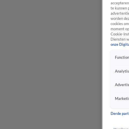
accepteren
te kunnen 
advertentie
worden dez
cookies om 
moment opn
Cookie-inst
Diensten w
onze Digit
Function
Analyti
Adverti
Marketi
Derde parti