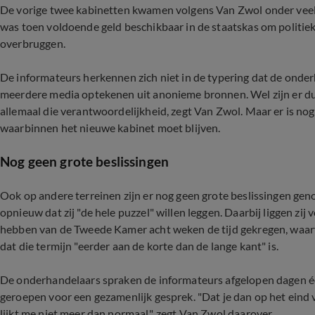
De vorige twee kabinetten kwamen volgens Van Zwol onder veel 
was toen voldoende geld beschikbaar in de staatskas om politiek
overbruggen.
De informateurs herkennen zich niet in de typering dat de onde
meerdere media optekenen uit anonieme bronnen. Wel zijn er dus
allemaal die verantwoordelijkheid, zegt Van Zwol. Maar er is n
waarbinnen het nieuwe kabinet moet blijven.
Nog geen grote beslissingen
Ook op andere terreinen zijn er nog geen grote beslissingen ge
opnieuw dat zij "de hele puzzel" willen leggen. Daarbij liggen zij
hebben van de Tweede Kamer acht weken de tijd gekregen, waar
dat die termijn "eerder aan de korte dan de lange kant" is.
De onderhandelaars spraken de informateurs afgelopen dagen é
geroepen voor een gezamenlijk gesprek. "Dat je dan op het eind va
lijkt me niet meer dan normaal", zegt Van Zwol daarover.