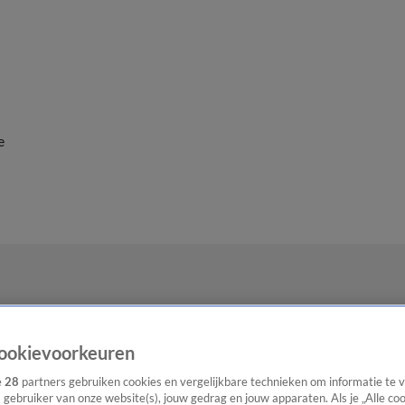
e
ookievoorkeuren
e
28
partners gebruiken cookies en vergelijkbare technieken om informatie te
s gebruiker van onze website(s), jouw gedrag en jouw apparaten. Als je „Alle co