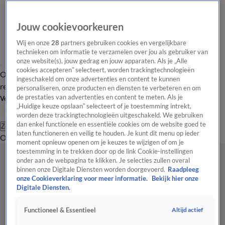
Jouw cookievoorkeuren
Wij en onze
28
partners gebruiken cookies en vergelijkbare
technieken om informatie te verzamelen over jou als gebruiker van
onze website(s), jouw gedrag en jouw apparaten. Als je „Alle
cookies accepteren” selecteert, worden trackingtechnologieën
Overzicht
Tip de
Laatste nieuws
Regionieuws
Het beste van Hart
ingeschakeld om onze advertenties en content te kunnen
redactie
personaliseren, onze producten en diensten te verbeteren en om
de prestaties van advertenties en content te meten. Als je
Volg Hart van Nederland
„Huidige keuze opslaan” selecteert of je toestemming intrekt,
worden deze trackingtechnologieën uitgeschakeld. We gebruiken
dan enkel functionele en essentiële cookies om de website goed te
Zoeken
laten functioneren en veilig te houden. Je kunt dit menu op ieder
Overzicht
Regio
Uitzendingen
Weer
Tip de redactie
Panel
Video's
moment opnieuw openen om je keuzes te wijzigen of om je
toestemming in te trekken door op de link Cookie-instellingen
onder aan de webpagina te klikken. Je selecties zullen overal
binnen onze Digitale Diensten worden doorgevoerd.
Raadpleeg
onze Cookieverklaring voor meer informatie.
Bekijk hier onze
Digitale Diensten.
Altijd actief
Functioneel & Essentieel