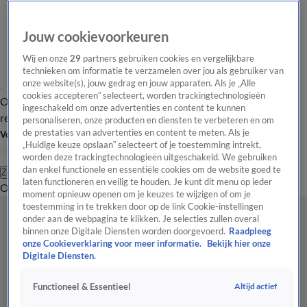
Jouw cookievoorkeuren
Wij en onze
29
partners gebruiken cookies en vergelijkbare
technieken om informatie te verzamelen over jou als gebruiker van
onze website(s), jouw gedrag en jouw apparaten. Als je „Alle
cookies accepteren” selecteert, worden trackingtechnologieën
Overzicht
Tip de
Laatste nieuws
Regionieuws
Het beste van Hart
ingeschakeld om onze advertenties en content te kunnen
redactie
personaliseren, onze producten en diensten te verbeteren en om
de prestaties van advertenties en content te meten. Als je
Volg Hart van Nederland
„Huidige keuze opslaan” selecteert of je toestemming intrekt,
worden deze trackingtechnologieën uitgeschakeld. We gebruiken
dan enkel functionele en essentiële cookies om de website goed te
Zoeken
laten functioneren en veilig te houden. Je kunt dit menu op ieder
Overzicht
Regio
Uitzendingen
Weer
Tip de redactie
Panel
Video's
moment opnieuw openen om je keuzes te wijzigen of om je
toestemming in te trekken door op de link Cookie-instellingen
onder aan de webpagina te klikken. Je selecties zullen overal
binnen onze Digitale Diensten worden doorgevoerd.
Raadpleeg
onze Cookieverklaring voor meer informatie.
Bekijk hier onze
Digitale Diensten.
Altijd actief
Functioneel & Essentieel