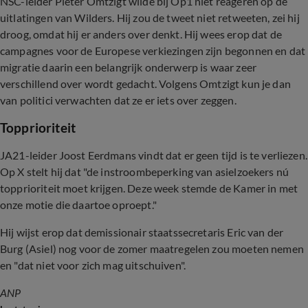
NSC-leider Pieter Omtzigt wilde bij Op1 niet reageren op de
uitlatingen van Wilders. Hij zou de tweet niet retweeten, zei hij
droog, omdat hij er anders over denkt. Hij wees erop dat de
campagnes voor de Europese verkiezingen zijn begonnen en dat
migratie daarin een belangrijk onderwerp is waar zeer
verschillend over wordt gedacht. Volgens Omtzigt kun je dan
van politici verwachten dat ze er iets over zeggen.
Topprioriteit
JA21-leider Joost Eerdmans vindt dat er geen tijd is te verliezen.
Op X stelt hij dat "de instroombeperking van asielzoekers nú
topprioriteit moet krijgen. Deze week stemde de Kamer in met
onze motie die daartoe oproept."
Hij wijst erop dat demissionair staatssecretaris Eric van der
Burg (Asiel) nog voor de zomer maatregelen zou moeten nemen
en "dat niet voor zich mag uitschuiven".
ANP