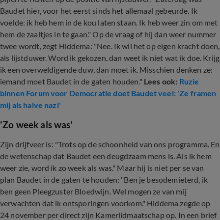
Baudet hier, voor het eerst sinds het allemaal gebeurde. Ik
voelde: ik heb hem in de kou laten staan. Ik heb weer zin om met
hem de zaaltjes in te gaan." Op de vraag of hij dan weer nummer
twee wordt, zegt Hiddema: "Nee. Ik wil het op eigen kracht doen,
als lijstduwer. Word ik gekozen, dan weet ik niet wat ik doe. Krijg
ik een overweldigende duw, dan moet ik. Misschien denken ze:
iemand moet Baudet in de gaten houden."
Lees ook:
Ruzie
binnen Forum voor Democratie doet Baudet veel: 'Ze framen
mij als halve nazi'
'Zo week als was'
Zijn drijfveer is: "Trots op de schoonheid van ons programma. En
de wetenschap dat Baudet een deugdzaam mens is. Als ik hem
weer zie, word ik zo week als was." Maar hij is niet per se van
plan Baudet in de gaten te houden: "Ben je besodemieterd, ik
ben geen Pleegzuster Bloedwijn. Wel mogen ze van mij
verwachten dat ik ontsporingen voorkom." Hiddema zegde op
24 november per direct zijn Kamerlidmaatschap op. In een brief