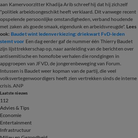
aan Kamervoorzitter Khadija Arib schreef hij dat hij zichzelf
"politiek arbeidsongeschikt heeft verklaard. Dit vanwege recent
opspelende persoonlijke omstandigheden, verband houdende
met zaken als goede smaak, eigendunk en arbeidsvreugde".
Lees
ook:
Baudet wint ledenverkiezing: driekwart FvD-leden
stemt voor
Een dag eerder gaf de nummer één Thierry Baudet
zijn lijsttrekkerschap op, naar aanleiding van de berichten over
antisemitische en homofobe verhalen die rondgingen in
appgroepen van JFVD, de jongerenbeweging van Forum.
Intussen is Baudet weer kopman van de partij, die veel
volksvertegenwoordigers heeft zien vertrekken sinds de interne
crisis. ANP
Laatste nieuws
112
Advies & Tips
Economie
Entertainment
Infrastructuur
Milieu en Gezondheid