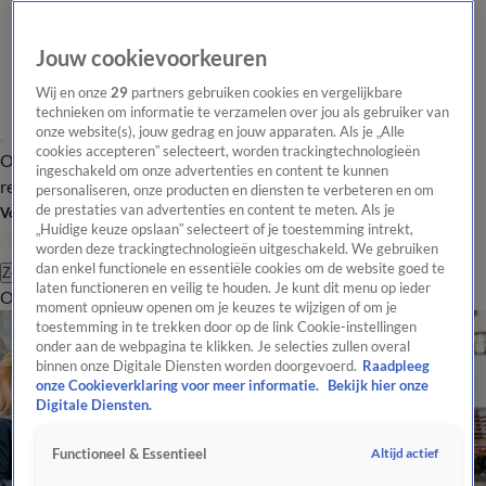
Jouw cookievoorkeuren
Wij en onze
29
partners gebruiken cookies en vergelijkbare
technieken om informatie te verzamelen over jou als gebruiker van
onze website(s), jouw gedrag en jouw apparaten. Als je „Alle
cookies accepteren” selecteert, worden trackingtechnologieën
Overzicht
Tip de
Laatste nieuws
Regionieuws
Het beste van Hart
ingeschakeld om onze advertenties en content te kunnen
redactie
personaliseren, onze producten en diensten te verbeteren en om
de prestaties van advertenties en content te meten. Als je
Volg Hart van Nederland
„Huidige keuze opslaan” selecteert of je toestemming intrekt,
worden deze trackingtechnologieën uitgeschakeld. We gebruiken
dan enkel functionele en essentiële cookies om de website goed te
Zoeken
laten functioneren en veilig te houden. Je kunt dit menu op ieder
Overzicht
Regio
Uitzendingen
Weer
Tip de redactie
Panel
Video's
moment opnieuw openen om je keuzes te wijzigen of om je
toestemming in te trekken door op de link Cookie-instellingen
onder aan de webpagina te klikken. Je selecties zullen overal
binnen onze Digitale Diensten worden doorgevoerd.
Raadpleeg
onze Cookieverklaring voor meer informatie.
Bekijk hier onze
Digitale Diensten.
Altijd actief
Functioneel & Essentieel