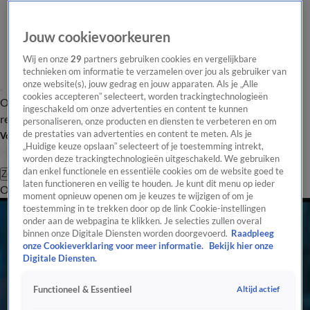
Jouw cookievoorkeuren
Wij en onze
29
partners gebruiken cookies en vergelijkbare
technieken om informatie te verzamelen over jou als gebruiker van
onze website(s), jouw gedrag en jouw apparaten. Als je „Alle
cookies accepteren” selecteert, worden trackingtechnologieën
Overzicht
Tip de
Laatste nieuws
Regionieuws
Het beste van Hart
ingeschakeld om onze advertenties en content te kunnen
redactie
personaliseren, onze producten en diensten te verbeteren en om
de prestaties van advertenties en content te meten. Als je
Volg Hart van Nederland
„Huidige keuze opslaan” selecteert of je toestemming intrekt,
worden deze trackingtechnologieën uitgeschakeld. We gebruiken
dan enkel functionele en essentiële cookies om de website goed te
Zoeken
laten functioneren en veilig te houden. Je kunt dit menu op ieder
Overzicht
Regio
Uitzendingen
Weer
Tip de redactie
Panel
Video's
moment opnieuw openen om je keuzes te wijzigen of om je
toestemming in te trekken door op de link Cookie-instellingen
onder aan de webpagina te klikken. Je selecties zullen overal
binnen onze Digitale Diensten worden doorgevoerd.
Raadpleeg
onze Cookieverklaring voor meer informatie.
Bekijk hier onze
Digitale Diensten.
Altijd actief
Functioneel & Essentieel