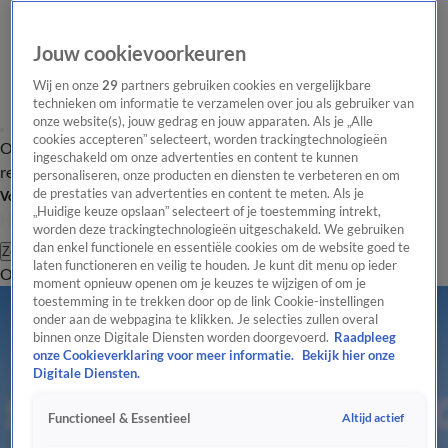
Jouw cookievoorkeuren
Wij en onze
29
partners gebruiken cookies en vergelijkbare
technieken om informatie te verzamelen over jou als gebruiker van
onze website(s), jouw gedrag en jouw apparaten. Als je „Alle
cookies accepteren” selecteert, worden trackingtechnologieën
Overzicht
Tip de
Laatste nieuws
Regionieuws
Het beste van Hart
ingeschakeld om onze advertenties en content te kunnen
redactie
personaliseren, onze producten en diensten te verbeteren en om
de prestaties van advertenties en content te meten. Als je
Volg Hart van Nederland
„Huidige keuze opslaan” selecteert of je toestemming intrekt,
worden deze trackingtechnologieën uitgeschakeld. We gebruiken
dan enkel functionele en essentiële cookies om de website goed te
Zoeken
laten functioneren en veilig te houden. Je kunt dit menu op ieder
Overzicht
Regio
Uitzendingen
Weer
Tip de redactie
Panel
Video's
moment opnieuw openen om je keuzes te wijzigen of om je
toestemming in te trekken door op de link Cookie-instellingen
onder aan de webpagina te klikken. Je selecties zullen overal
binnen onze Digitale Diensten worden doorgevoerd.
Raadpleeg
onze Cookieverklaring voor meer informatie.
Bekijk hier onze
Digitale Diensten.
Altijd actief
Functioneel & Essentieel