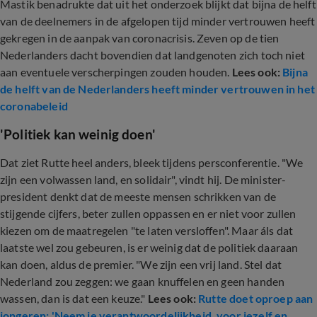
Mastik benadrukte dat uit het onderzoek blijkt dat bijna de helft
van de deelnemers in de afgelopen tijd minder vertrouwen heeft
gekregen in de aanpak van coronacrisis. Zeven op de tien
Nederlanders dacht bovendien dat landgenoten zich toch niet
aan eventuele verscherpingen zouden houden.
Lees ook:
Bijna
de helft van de Nederlanders heeft minder vertrouwen in het
coronabeleid
'Politiek kan weinig doen'
Dat ziet Rutte heel anders, bleek tijdens persconferentie. "We
zijn een volwassen land, en solidair", vindt hij. De minister-
president denkt dat de meeste mensen schrikken van de
stijgende cijfers, beter zullen oppassen en er niet voor zullen
kiezen om de maatregelen "te laten versloffen". Maar áls dat
laatste wel zou gebeuren, is er weinig dat de politiek daaraan
kan doen, aldus de premier. "We zijn een vrij land. Stel dat
Nederland zou zeggen: we gaan knuffelen en geen handen
wassen, dan is dat een keuze."
Lees ook:
Rutte doet oproep aan
jongeren: 'Neem je verantwoordelijkheid, voor jezelf en