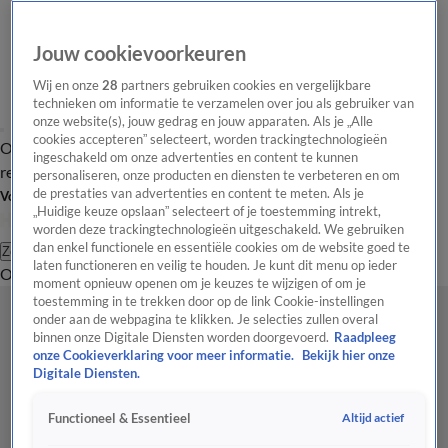
Jouw cookievoorkeuren
Wij en onze
28
partners gebruiken cookies en vergelijkbare
technieken om informatie te verzamelen over jou als gebruiker van
onze website(s), jouw gedrag en jouw apparaten. Als je „Alle
cookies accepteren” selecteert, worden trackingtechnologieën
Overzicht
Tip de
Laatste nieuws
Regionieuws
Het beste van Hart
ingeschakeld om onze advertenties en content te kunnen
redactie
personaliseren, onze producten en diensten te verbeteren en om
de prestaties van advertenties en content te meten. Als je
Volg Hart van Nederland
„Huidige keuze opslaan” selecteert of je toestemming intrekt,
worden deze trackingtechnologieën uitgeschakeld. We gebruiken
dan enkel functionele en essentiële cookies om de website goed te
Zoeken
laten functioneren en veilig te houden. Je kunt dit menu op ieder
Overzicht
Regio
Uitzendingen
Weer
Tip de redactie
Panel
Video's
moment opnieuw openen om je keuzes te wijzigen of om je
toestemming in te trekken door op de link Cookie-instellingen
onder aan de webpagina te klikken. Je selecties zullen overal
binnen onze Digitale Diensten worden doorgevoerd.
Raadpleeg
onze Cookieverklaring voor meer informatie.
Bekijk hier onze
Digitale Diensten.
Altijd actief
Functioneel & Essentieel