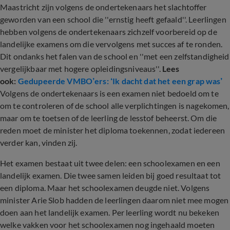
Maastricht zijn volgens de ondertekenaars het slachtoffer
geworden van een school die ''ernstig heeft gefaald''. Leerlingen
hebben volgens de ondertekenaars zichzelf voorbereid op de
landelijke examens om die vervolgens met succes af te ronden.
Dit ondanks het falen van de school en ''met een zelfstandigheid
vergelijkbaar met hogere opleidingsniveaus''.
Lees
ook:
Gedupeerde VMBO’ers: ‘Ik dacht dat het een grap was’
Volgens de ondertekenaars is een examen niet bedoeld om te
om te controleren of de school alle verplichtingen is nagekomen,
maar om te toetsen of de leerling de lesstof beheerst. Om die
reden moet de minister het diploma toekennen, zodat iedereen
verder kan, vinden zij.
Het examen bestaat uit twee delen: een schoolexamen en een
landelijk examen. Die twee samen leiden bij goed resultaat tot
een diploma. Maar het schoolexamen deugde niet. Volgens
minister Arie Slob hadden de leerlingen daarom niet mee mogen
doen aan het landelijk examen. Per leerling wordt nu bekeken
welke vakken voor het schoolexamen nog ingehaald moeten