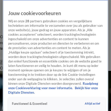
Jouw cookievoorkeuren
Wij en onze
28
partners gebruiken cookies en vergelijkbare
technieken om informatie te verzamelen over jou als gebruiker van
onze website(s), jouw gedrag en jouw apparaten. Als je „Alle
cookies accepteren” selecteert, worden trackingtechnologieën
Overzicht
Tip de
Laatste nieuws
Regionieuws
Het beste van Hart
ingeschakeld om onze advertenties en content te kunnen
redactie
personaliseren, onze producten en diensten te verbeteren en om
de prestaties van advertenties en content te meten. Als je
Volg Hart van Nederland
„Huidige keuze opslaan” selecteert of je toestemming intrekt,
worden deze trackingtechnologieën uitgeschakeld. We gebruiken
dan enkel functionele en essentiële cookies om de website goed te
Zoeken
laten functioneren en veilig te houden. Je kunt dit menu op ieder
Overzicht
Regio
Uitzendingen
Weer
Tip de redactie
Panel
Video's
moment opnieuw openen om je keuzes te wijzigen of om je
toestemming in te trekken door op de link Cookie-instellingen
onder aan de webpagina te klikken. Je selecties zullen overal
binnen onze Digitale Diensten worden doorgevoerd.
Raadpleeg
onze Cookieverklaring voor meer informatie.
Bekijk hier onze
Digitale Diensten.
Altijd actief
Functioneel & Essentieel