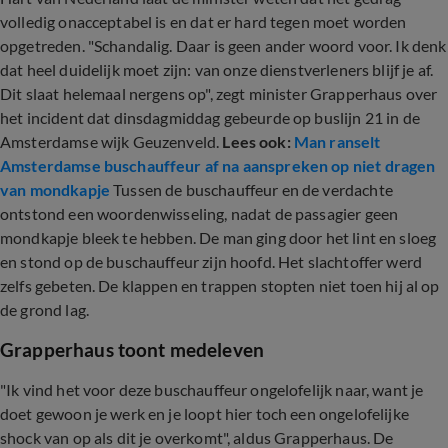
volledig onacceptabel is en dat er hard tegen moet worden
opgetreden. "Schandalig. Daar is geen ander woord voor. Ik denk
dat heel duidelijk moet zijn: van onze dienstverleners blijf je af.
Dit slaat helemaal nergens op", zegt minister Grapperhaus over
het incident dat dinsdagmiddag gebeurde op buslijn 21 in de
Amsterdamse wijk Geuzenveld.
Lees ook:
Man ranselt
Amsterdamse buschauffeur af na aanspreken op niet dragen
van mondkapje
Tussen de buschauffeur en de verdachte
ontstond een woordenwisseling, nadat de passagier geen
mondkapje bleek te hebben. De man ging door het lint en sloeg
en stond op de buschauffeur zijn hoofd. Het slachtoffer werd
zelfs gebeten. De klappen en trappen stopten niet toen hij al op
de grond lag.
Grapperhaus toont medeleven
"Ik vind het voor deze buschauffeur ongelofelijk naar, want je
doet gewoon je werk en je loopt hier toch een ongelofelijke
shock van op als dit je overkomt", aldus Grapperhaus. De