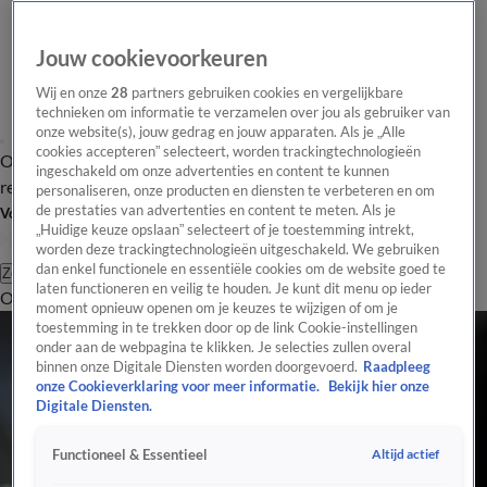
Jouw cookievoorkeuren
Wij en onze
28
partners gebruiken cookies en vergelijkbare
technieken om informatie te verzamelen over jou als gebruiker van
onze website(s), jouw gedrag en jouw apparaten. Als je „Alle
cookies accepteren” selecteert, worden trackingtechnologieën
Overzicht
Tip de
Laatste nieuws
Regionieuws
Het beste van Hart
ingeschakeld om onze advertenties en content te kunnen
redactie
personaliseren, onze producten en diensten te verbeteren en om
de prestaties van advertenties en content te meten. Als je
Volg Hart van Nederland
„Huidige keuze opslaan” selecteert of je toestemming intrekt,
worden deze trackingtechnologieën uitgeschakeld. We gebruiken
dan enkel functionele en essentiële cookies om de website goed te
Zoeken
laten functioneren en veilig te houden. Je kunt dit menu op ieder
Overzicht
Regio
Uitzendingen
Weer
Tip de redactie
Panel
Video's
moment opnieuw openen om je keuzes te wijzigen of om je
toestemming in te trekken door op de link Cookie-instellingen
onder aan de webpagina te klikken. Je selecties zullen overal
binnen onze Digitale Diensten worden doorgevoerd.
Raadpleeg
onze Cookieverklaring voor meer informatie.
Bekijk hier onze
Digitale Diensten.
Altijd actief
Functioneel & Essentieel