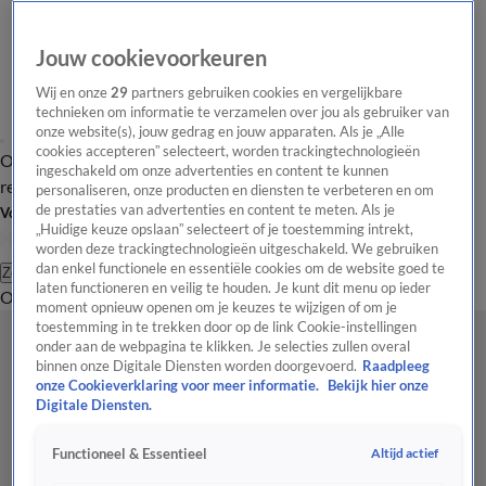
Jouw cookievoorkeuren
Wij en onze
29
partners gebruiken cookies en vergelijkbare
technieken om informatie te verzamelen over jou als gebruiker van
onze website(s), jouw gedrag en jouw apparaten. Als je „Alle
cookies accepteren” selecteert, worden trackingtechnologieën
Overzicht
Tip de
Laatste nieuws
Regionieuws
Het beste van Hart
ingeschakeld om onze advertenties en content te kunnen
redactie
personaliseren, onze producten en diensten te verbeteren en om
de prestaties van advertenties en content te meten. Als je
Volg Hart van Nederland
„Huidige keuze opslaan” selecteert of je toestemming intrekt,
worden deze trackingtechnologieën uitgeschakeld. We gebruiken
dan enkel functionele en essentiële cookies om de website goed te
Zoeken
laten functioneren en veilig te houden. Je kunt dit menu op ieder
Overzicht
Regio
Uitzendingen
Weer
Tip de redactie
Panel
Video's
moment opnieuw openen om je keuzes te wijzigen of om je
toestemming in te trekken door op de link Cookie-instellingen
onder aan de webpagina te klikken. Je selecties zullen overal
binnen onze Digitale Diensten worden doorgevoerd.
Raadpleeg
onze Cookieverklaring voor meer informatie.
Bekijk hier onze
Digitale Diensten.
Altijd actief
Functioneel & Essentieel