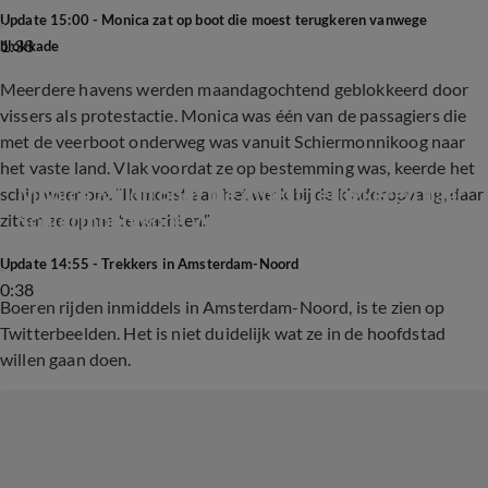
Update 15:00 - Monica zat op boot die moest terugkeren vanwege
1:38
blokkade
Meerdere havens werden maandagochtend geblokkeerd door
vissers als protestactie. Monica was één van de passagiers die
met de veerboot onderweg was vanuit Schiermonnikoog naar
het vaste land. Vlak voordat ze op bestemming was, keerde het
Monica zat op boot die moest terugkeren naar 
schip weer om. "Ik moest aan het werk bij de kinderopvang, daar
Schiermonnikoog vanwege vissersblokkade
zitten ze op me te wachten."
Update 14:55 - Trekkers in Amsterdam-Noord
0:38
Boeren rijden inmiddels in Amsterdam-Noord, is te zien op
Twitterbeelden. Het is niet duidelijk wat ze in de hoofdstad
willen gaan doen.