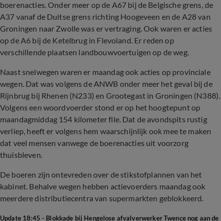
boerenacties. Onder meer op de A67 bij de Belgische grens, de
A37 vanaf de Duitse grens richting Hoogeveen en de A28 van
Groningen naar Zwolle was er vertraging. Ook waren er acties
op de A6 bij de Ketelbrug in Flevoland. Er reden op
verschillende plaatsen landbouwvoertuigen op de weg.
Naast snelwegen waren er maandag ook acties op provinciale
wegen. Dat was volgens de ANWB onder meer het geval bij de
Rijnbrug bij Rhenen (N233) en Grootegast in Groningen (N388).
Volgens een woordvoerder stond er op het hoogtepunt op
maandagmiddag 154 kilometer file. Dat de avondspits rustig
verliep, heeft er volgens hem waarschijnlijk ook mee te maken
dat veel mensen vanwege de boerenacties uit voorzorg
thuisbleven.
De boeren zijn ontevreden over de stikstofplannen van het
kabinet. Behalve wegen hebben actievoerders maandag ook
meerdere distributiecentra van supermarkten geblokkeerd.
Update 18:45 - Blokkade bij Hengelose afvalverwerker Twence nog aan de