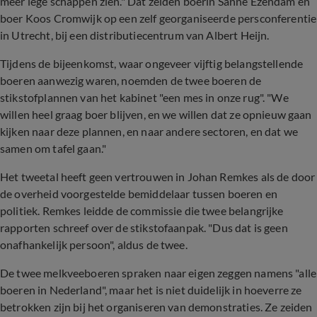
meer lege schappen zien." Dat zeiden boerin Sanne Ezendam en
boer Koos Cromwijk op een zelf georganiseerde persconferentie
in Utrecht, bij een distributiecentrum van Albert Heijn.
Tijdens de bijeenkomst, waar ongeveer vijftig belangstellende
boeren aanwezig waren, noemden de twee boeren de
stikstofplannen van het kabinet "een mes in onze rug". "We
willen heel graag boer blijven, en we willen dat ze opnieuw gaan
kijken naar deze plannen, en naar andere sectoren, en dat we
samen om tafel gaan."
Het tweetal heeft geen vertrouwen in Johan Remkes als de door
de overheid voorgestelde bemiddelaar tussen boeren en
politiek. Remkes leidde de commissie die twee belangrijke
rapporten schreef over de stikstofaanpak. "Dus dat is geen
onafhankelijk persoon", aldus de twee.
De twee melkveeboeren spraken naar eigen zeggen namens "alle
boeren in Nederland", maar het is niet duidelijk in hoeverre ze
betrokken zijn bij het organiseren van demonstraties. Ze zeiden