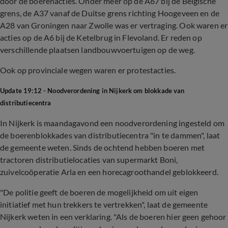
door de boerenacties. Onder meer op de A67 bij de Belgische
grens, de A37 vanaf de Duitse grens richting Hoogeveen en de
A28 van Groningen naar Zwolle was er vertraging. Ook waren er
acties op de A6 bij de Ketelbrug in Flevoland. Er reden op
verschillende plaatsen landbouwvoertuigen op de weg.
Ook op provinciale wegen waren er protestacties.
Update 19:12 - Noodverordening in Nijkerk om blokkade van
distributiecentra
In Nijkerk is maandagavond een noodverordening ingesteld om
de boerenblokkades van distributiecentra "in te dammen", laat
de gemeente weten. Sinds de ochtend hebben boeren met
tractoren distributielocaties van supermarkt Boni,
zuivelcoöperatie Arla en een horecagroothandel geblokkeerd.
"De politie geeft de boeren de mogelijkheid om uit eigen
initiatief met hun trekkers te vertrekken", laat de gemeente
Nijkerk weten in een verklaring. "Als de boeren hier geen gehoor