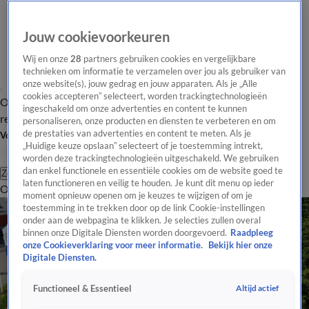
Jouw cookievoorkeuren
Wij en onze
28
partners gebruiken cookies en vergelijkbare
technieken om informatie te verzamelen over jou als gebruiker van
onze website(s), jouw gedrag en jouw apparaten. Als je „Alle
cookies accepteren” selecteert, worden trackingtechnologieën
Overzicht
Tip de
Laatste nieuws
Regionieuws
Het beste van Hart
ingeschakeld om onze advertenties en content te kunnen
redactie
personaliseren, onze producten en diensten te verbeteren en om
de prestaties van advertenties en content te meten. Als je
Volg Hart van Nederland
„Huidige keuze opslaan” selecteert of je toestemming intrekt,
worden deze trackingtechnologieën uitgeschakeld. We gebruiken
dan enkel functionele en essentiële cookies om de website goed te
Zoeken
laten functioneren en veilig te houden. Je kunt dit menu op ieder
Overzicht
Regio
Uitzendingen
Weer
Tip de redactie
Panel
Video's
moment opnieuw openen om je keuzes te wijzigen of om je
toestemming in te trekken door op de link Cookie-instellingen
onder aan de webpagina te klikken. Je selecties zullen overal
binnen onze Digitale Diensten worden doorgevoerd.
Raadpleeg
onze Cookieverklaring voor meer informatie.
Bekijk hier onze
Digitale Diensten.
Altijd actief
Functioneel & Essentieel