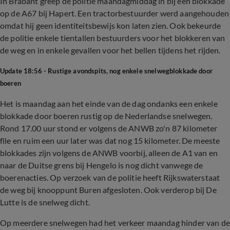
In Brabant greep de politie maandagmiddag in bij een blokkade
op de A67 bij Hapert. Een tractorbestuurder werd aangehouden
omdat hij geen identiteitsbewijs kon laten zien. Ook bekeurde
de politie enkele tientallen bestuurders voor het blokkeren van
de weg en in enkele gevallen voor het bellen tijdens het rijden.
Update 18:56 - Rustige avondspits, nog enkele snelwegblokkade door
boeren
Het is maandag aan het einde van de dag ondanks een enkele
blokkade door boeren rustig op de Nederlandse snelwegen.
Rond 17.00 uur stond er volgens de ANWB zo'n 87 kilometer
file en ruim een uur later was dat nog 15 kilometer. De meeste
blokkades zijn volgens de ANWB voorbij, alleen de A1 van en
naar de Duitse grens bij Hengelo is nog dicht vanwege de
boerenacties. Op verzoek van de politie heeft Rijkswaterstaat
de weg bij knooppunt Buren afgesloten. Ook verderop bij De
Lutte is de snelweg dicht.
Op meerdere snelwegen had het verkeer maandag hinder van de