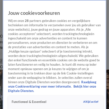
Jouw cookievoorkeuren
Wij en onze
28
partners gebruiken cookies en vergelijkbare
technieken om informatie te verzamelen over jou als gebruiker van
onze website(s), jouw gedrag en jouw apparaten. Als je „Alle
cookies accepteren” selecteert, worden trackingtechnologieën
Overzicht
Tip de
Laatste nieuws
Regionieuws
Het beste van Hart
ingeschakeld om onze advertenties en content te kunnen
redactie
personaliseren, onze producten en diensten te verbeteren en om
de prestaties van advertenties en content te meten. Als je
Volg Hart van Nederland
„Huidige keuze opslaan” selecteert of je toestemming intrekt,
worden deze trackingtechnologieën uitgeschakeld. We gebruiken
dan enkel functionele en essentiële cookies om de website goed te
Zoeken
laten functioneren en veilig te houden. Je kunt dit menu op ieder
Overzicht
Regio
Uitzendingen
Weer
Tip de redactie
Panel
Video's
moment opnieuw openen om je keuzes te wijzigen of om je
toestemming in te trekken door op de link Cookie-instellingen
onder aan de webpagina te klikken. Je selecties zullen overal
binnen onze Digitale Diensten worden doorgevoerd.
Raadpleeg
onze Cookieverklaring voor meer informatie.
Bekijk hier onze
Digitale Diensten.
Altijd actief
Functioneel & Essentieel