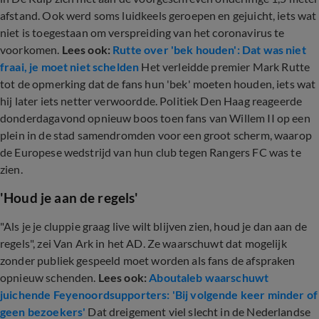
afstand. Ook werd soms luidkeels geroepen en gejuicht, iets wat
niet is toegestaan om verspreiding van het coronavirus te
voorkomen.
Lees ook:
Rutte over 'bek houden': Dat was niet
fraai, je moet niet schelden
Het verleidde premier Mark Rutte
tot de opmerking dat de fans hun 'bek' moeten houden, iets wat
hij later iets netter verwoordde. Politiek Den Haag reageerde
donderdagavond opnieuw boos toen fans van Willem II op een
plein in de stad samendromden voor een groot scherm, waarop
de Europese wedstrijd van hun club tegen Rangers FC was te
zien.
'Houd je aan de regels'
"Als je je cluppie graag live wilt blijven zien, houd je dan aan de
regels", zei Van Ark in het AD. Ze waarschuwt dat mogelijk
zonder publiek gespeeld moet worden als fans de afspraken
opnieuw schenden.
Lees ook:
Aboutaleb waarschuwt
juichende Feyenoordsupporters: 'Bij volgende keer minder of
geen bezoekers'
Dat dreigement viel slecht in de Nederlandse