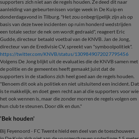
supporters zich niet aan de regels houden. Ze deed dit naar
aanleiding van gebeurtenissen vorige week in De Kuip en
donderdagavond in Tilburg. "Het zou onbegrijpelijk zijn als op
basis van deze twee incidenten op ruim honderd wedstrijden
een totale sector de nek om wordt gedraaid", reageert Eric
Gudde, directeur betaald voetbal van de KNVB. Jan de Jong,
directeur van de Eredivisie CV, spreekt van "symboolpolitiek".
https://twitter.com/KNVB/status/1309849072027795456
Volgens De Jong blijkt uit de evaluaties die de KNVB samen met
de politie en de gemeentes heeft gemaakt juist dat de
supporters in de stadions zich heel goed aan de regels houden.
"Benoem dit ook als politiek en niet uitsluitend een incident. Dat
is te makkelijk, en doet geen recht aan al die supporters voor wie
het ook wennen is, maar die zonder morren de regels volgen om
hun club te steunen. Door dik en dun."
'Bek houden'
Bij Feyenoord - FC Twente hield een deel van de toeschouwers
in De Kuip zich niet aan de voorgeschreven onderlinge 1,5 meter