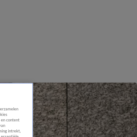
 verzamelen
okies
 en content
van
ing intrekt,
 essentiële