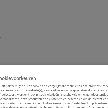
e
ookievoorkeuren
e
28
partners gebruiken cookies en vergelijkbare technieken om informatie te
s gebruiker van onze website(s), jouw gedrag en jouw apparaten. Als je „Alle co
” selecteert, worden trackingtechnologieën ingeschakeld om onze advertenties
personaliseren, onze producten en diensten te verbeteren en om de prestaties 
s en content te meten. Als je „Huidige keuze opslaan” selecteert of je toestemm
e trackingtechnologieën uitgeschakeld. We gebruiken dan enkel functionele en