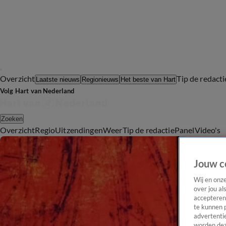
Overzicht
Tip de redacti
Laatste nieuws
Regionieuws
Het beste van Hart
Volg Hart van Nederland
Zoeken
Overzicht
Regio
Uitzendingen
Weer
Tip de redactie
Panel
Video's
Jouw c
Wij en onz
over jou al
accepteren
te kunnen 
advertentie
worden dez