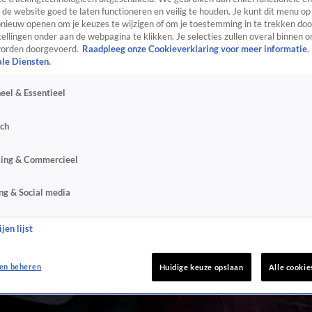
de website goed te laten functioneren en veilig te houden. Je kunt dit menu op
ieuw openen om je keuzes te wijzigen of om je toestemming in te trekken door
ellingen onder aan de webpagina te klikken. Je selecties zullen overal binnen o
orden doorgevoerd.
Raadpleeg onze Cookieverklaring voor meer informatie.
ale Diensten.
eel & Essentieel
sch
sing & Commercieel
ng & Social media
jen lijst
en beheren
Huidige keuze opslaan
Alle cookie