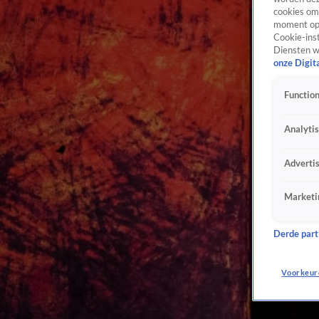
cookies om 
moment opn
Cookie-inst
Diensten w
onze Digit
Function
Analyti
Adverti
Marketi
Derde parti
Voorkeur