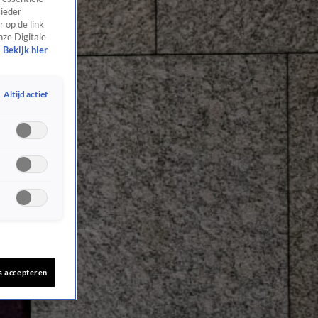
 ieder
 op de link
nze Digitale
Bekijk hier
Altijd actief
s accepteren