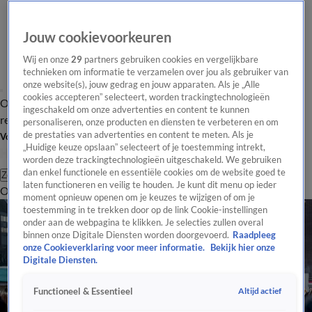
Jouw cookievoorkeuren
Wij en onze
29
partners gebruiken cookies en vergelijkbare
technieken om informatie te verzamelen over jou als gebruiker van
onze website(s), jouw gedrag en jouw apparaten. Als je „Alle
cookies accepteren” selecteert, worden trackingtechnologieën
Overzicht
Tip de
Laatste nieuws
Regionieuws
Het beste van Hart
ingeschakeld om onze advertenties en content te kunnen
redactie
personaliseren, onze producten en diensten te verbeteren en om
de prestaties van advertenties en content te meten. Als je
Volg Hart van Nederland
„Huidige keuze opslaan” selecteert of je toestemming intrekt,
worden deze trackingtechnologieën uitgeschakeld. We gebruiken
dan enkel functionele en essentiële cookies om de website goed te
Zoeken
laten functioneren en veilig te houden. Je kunt dit menu op ieder
Overzicht
Regio
Uitzendingen
Weer
Tip de redactie
Panel
Video's
moment opnieuw openen om je keuzes te wijzigen of om je
toestemming in te trekken door op de link Cookie-instellingen
onder aan de webpagina te klikken. Je selecties zullen overal
binnen onze Digitale Diensten worden doorgevoerd.
Raadpleeg
onze Cookieverklaring voor meer informatie.
Bekijk hier onze
Digitale Diensten.
Altijd actief
Functioneel & Essentieel