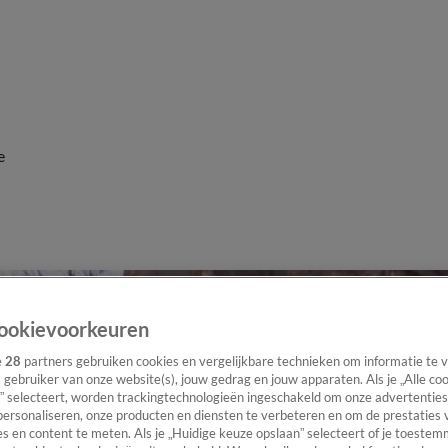
e
ookievoorkeuren
e
28
partners gebruiken cookies en vergelijkbare technieken om informatie te
s gebruiker van onze website(s), jouw gedrag en jouw apparaten. Als je „Alle co
” selecteert, worden trackingtechnologieën ingeschakeld om onze advertenties
personaliseren, onze producten en diensten te verbeteren en om de prestaties 
s en content te meten. Als je „Huidige keuze opslaan” selecteert of je toestemm