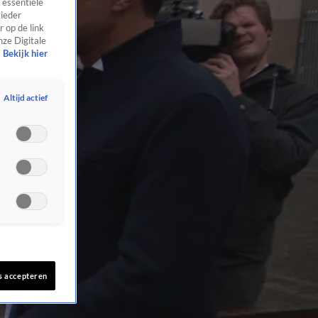
 essentiële
 ieder
 op de link
nze Digitale
Bekijk hier
Altijd actief
s accepteren