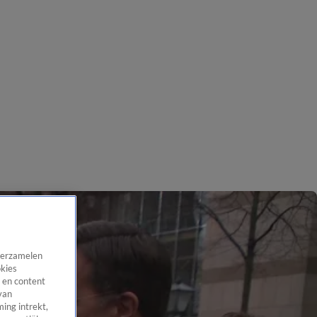
 verzamelen
okies
 en content
van
ing intrekt,