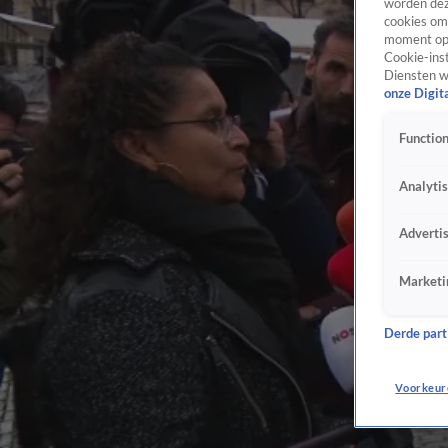
worden dez
cookies om 
moment opn
Cookie-inst
Diensten w
onze Digit
Function
Analyti
Adverti
Marketi
Derde parti
Voorkeur