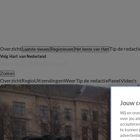
Overzicht
Tip de redacti
Laatste nieuws
Regionieuws
Het beste van Hart
Volg Hart van Nederland
Zoeken
Overzicht
Regio
Uitzendingen
Weer
Tip de redactie
Panel
Video's
Jouw c
Wij en onz
over jou al
accepteren
te kunnen 
advertentie