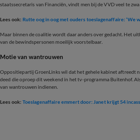
staatssecretaris van Financiën, vindt men bij de VVD veel te zwaar
Lees ook:
Rutte oog in oog met ouders toeslagenaffaire: ‘We w
Maar binnen de coalitie wordt daar anders over gedacht. Het uitb
van de bewindspersonen moeilijk voorstelbaar.
Motie van wantrouwen
Oppositiepartij GroenLinks wil dat het gehele kabinet aftreedt na
deed die oproep dit weekend in het tv-programma Buitenhof. Als he
van wantrouwen indienen.
Lees ook:
Toeslagenaffaire emmert door: Janet krijgt 54 incas