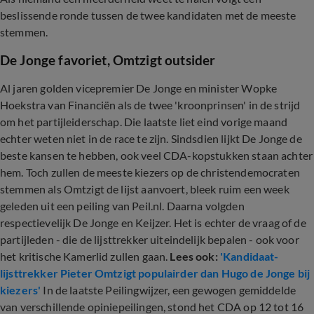
beslissende ronde tussen de twee kandidaten met de meeste
stemmen.
De Jonge favoriet, Omtzigt outsider
Al jaren golden vicepremier De Jonge en minister Wopke
Hoekstra van Financiën als de twee 'kroonprinsen' in de strijd
om het partijleiderschap. Die laatste liet eind vorige maand
echter weten niet in de race te zijn. Sindsdien lijkt De Jonge de
beste kansen te hebben, ook veel CDA-kopstukken staan achter
hem. Toch zullen de meeste kiezers op de christendemocraten
stemmen als Omtzigt de lijst aanvoert, bleek ruim een week
geleden uit een peiling van Peil.nl. Daarna volgden
respectievelijk De Jonge en Keijzer. Het is echter de vraag of de
partijleden - die de lijsttrekker uiteindelijk bepalen - ook voor
het kritische Kamerlid zullen gaan.
Lees ook:
'Kandidaat-
lijsttrekker Pieter Omtzigt populairder dan Hugo de Jonge bij
kiezers'
In de laatste Peilingwijzer, een gewogen gemiddelde
van verschillende opiniepeilingen, stond het CDA op 12 tot 16