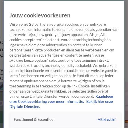
Jouw cookievoorkeuren
Wij en onze
28
partners gebruiken cookies en vergelijkbare
technieken om informatie te verzamelen over jou als gebruiker van
onze website(s), jouw gedrag en jouw apparaten. Als je „Alle
cookies accepteren” selecteert, worden trackingtechnologieën
Overzicht
Tip de
Laatste nieuws
Regionieuws
Het beste van Hart
ingeschakeld om onze advertenties en content te kunnen
redactie
personaliseren, onze producten en diensten te verbeteren en om
de prestaties van advertenties en content te meten. Als je
Volg Hart van Nederland
„Huidige keuze opslaan” selecteert of je toestemming intrekt,
worden deze trackingtechnologieën uitgeschakeld. We gebruiken
dan enkel functionele en essentiële cookies om de website goed te
Zoeken
laten functioneren en veilig te houden. Je kunt dit menu op ieder
Overzicht
Regio
Uitzendingen
Weer
Tip de redactie
Panel
Video's
moment opnieuw openen om je keuzes te wijzigen of om je
toestemming in te trekken door op de link Cookie-instellingen
onder aan de webpagina te klikken. Je selecties zullen overal
binnen onze Digitale Diensten worden doorgevoerd.
Raadpleeg
onze Cookieverklaring voor meer informatie.
Bekijk hier onze
Digitale Diensten.
Altijd actief
Functioneel & Essentieel