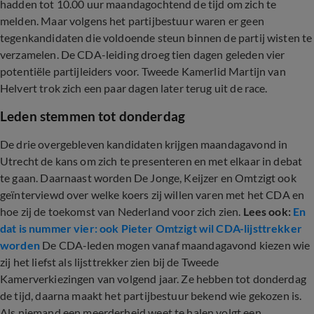
hadden tot 10.00 uur maandagochtend de tijd om zich te
melden. Maar volgens het partijbestuur waren er geen
tegenkandidaten die voldoende steun binnen de partij wisten te
verzamelen. De CDA-leiding droeg tien dagen geleden vier
potentiële partijleiders voor. Tweede Kamerlid Martijn van
Helvert trok zich een paar dagen later terug uit de race.
Leden stemmen tot donderdag
De drie overgebleven kandidaten krijgen maandagavond in
Utrecht de kans om zich te presenteren en met elkaar in debat
te gaan. Daarnaast worden De Jonge, Keijzer en Omtzigt ook
geïnterviewd over welke koers zij willen varen met het CDA en
hoe zij de toekomst van Nederland voor zich zien.
Lees ook:
En
dat is nummer vier: ook Pieter Omtzigt wil CDA-lijsttrekker
worden
De CDA-leden mogen vanaf maandagavond kiezen wie
zij het liefst als lijsttrekker zien bij de Tweede
Kamerverkiezingen van volgend jaar. Ze hebben tot donderdag
de tijd, daarna maakt het partijbestuur bekend wie gekozen is.
Als niemand een meerderheid weet te halen volgt een