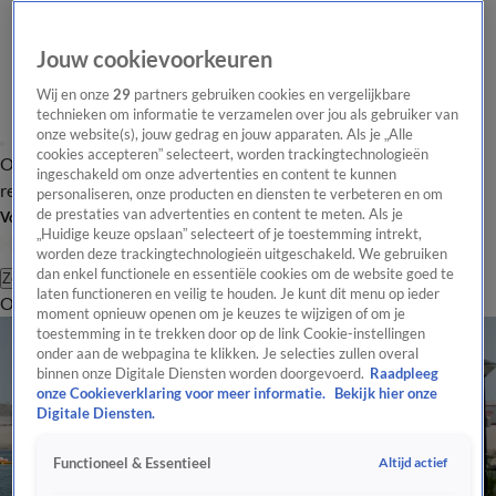
Jouw cookievoorkeuren
Wij en onze
29
partners gebruiken cookies en vergelijkbare
technieken om informatie te verzamelen over jou als gebruiker van
onze website(s), jouw gedrag en jouw apparaten. Als je „Alle
cookies accepteren” selecteert, worden trackingtechnologieën
Overzicht
Tip de
Laatste nieuws
Regionieuws
Het beste van Hart
ingeschakeld om onze advertenties en content te kunnen
redactie
personaliseren, onze producten en diensten te verbeteren en om
de prestaties van advertenties en content te meten. Als je
Volg Hart van Nederland
„Huidige keuze opslaan” selecteert of je toestemming intrekt,
worden deze trackingtechnologieën uitgeschakeld. We gebruiken
dan enkel functionele en essentiële cookies om de website goed te
Zoeken
laten functioneren en veilig te houden. Je kunt dit menu op ieder
Overzicht
Regio
Uitzendingen
Weer
Tip de redactie
Panel
Video's
moment opnieuw openen om je keuzes te wijzigen of om je
toestemming in te trekken door op de link Cookie-instellingen
onder aan de webpagina te klikken. Je selecties zullen overal
binnen onze Digitale Diensten worden doorgevoerd.
Raadpleeg
onze Cookieverklaring voor meer informatie.
Bekijk hier onze
Digitale Diensten.
Altijd actief
Functioneel & Essentieel