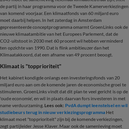
de partij in haar programma voor de Tweede Kamerverkiezingen
van komend voorjaar. Een klimaatfonds van 60 miljard euro
moet daarbij helpen. In het zaterdag in Amsterdam
gepresenteerde conceptprogramma omarmt GroenLinks ook de
nieuwe klimaatambitie van het Europees Parlement, dat de
CO2-uitstoot in 2030 met 60 procent wil hebben verminderd
ten opzichte van 1990. Dat is flink ambitieuzer dan het
Klimaatakkoord, dat een afname van 49 procent beoogt.
Klimaat is "topprioriteit"
Het kabinet kondigde onlangs een investeringsfonds van 20
miljard euro aan om de komende jaren de economische groei te
stimuleren. GroenLinks vindt dat dit plan te veel gericht is op de
'oude economie', en wil in plaats daarvan fors investeren in met
name verduurzaming.
Lees ook:
PvdA dumpt leenstelsel en wil
studiebeurs terug in nieuw verkiezingsprogramma
Het
klimaat moet "topprioriteit" zijn bij de komende verkiezingen,
zegt partijleider Jesse Klaver. Maar ook de samenleving moet