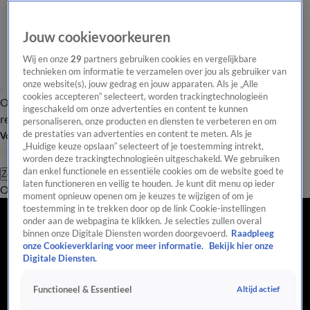
Jouw cookievoorkeuren
Wij en onze
29
partners gebruiken cookies en vergelijkbare
technieken om informatie te verzamelen over jou als gebruiker van
onze website(s), jouw gedrag en jouw apparaten. Als je „Alle
cookies accepteren” selecteert, worden trackingtechnologieën
Overzicht
Tip de
Laatste nieuws
Regionieuws
Het beste van Hart
ingeschakeld om onze advertenties en content te kunnen
redactie
personaliseren, onze producten en diensten te verbeteren en om
de prestaties van advertenties en content te meten. Als je
Volg Hart van Nederland
„Huidige keuze opslaan” selecteert of je toestemming intrekt,
worden deze trackingtechnologieën uitgeschakeld. We gebruiken
dan enkel functionele en essentiële cookies om de website goed te
Zoeken
laten functioneren en veilig te houden. Je kunt dit menu op ieder
Overzicht
Regio
Uitzendingen
Weer
Tip de redactie
Panel
Video's
moment opnieuw openen om je keuzes te wijzigen of om je
toestemming in te trekken door op de link Cookie-instellingen
onder aan de webpagina te klikken. Je selecties zullen overal
binnen onze Digitale Diensten worden doorgevoerd.
Raadpleeg
onze Cookieverklaring voor meer informatie.
Bekijk hier onze
Digitale Diensten.
Altijd actief
Functioneel & Essentieel