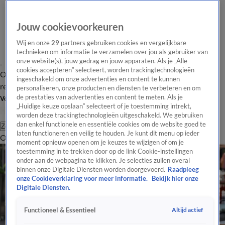
Jouw cookievoorkeuren
Wij en onze
29
partners gebruiken cookies en vergelijkbare
technieken om informatie te verzamelen over jou als gebruiker van
onze website(s), jouw gedrag en jouw apparaten. Als je „Alle
cookies accepteren” selecteert, worden trackingtechnologieën
Overzicht
Tip de
Laatste nieuws
Regionieuws
Het beste van Hart
ingeschakeld om onze advertenties en content te kunnen
redactie
personaliseren, onze producten en diensten te verbeteren en om
de prestaties van advertenties en content te meten. Als je
Volg Hart van Nederland
„Huidige keuze opslaan” selecteert of je toestemming intrekt,
worden deze trackingtechnologieën uitgeschakeld. We gebruiken
dan enkel functionele en essentiële cookies om de website goed te
Zoeken
laten functioneren en veilig te houden. Je kunt dit menu op ieder
Overzicht
Regio
Uitzendingen
Weer
Tip de redactie
Panel
Video's
moment opnieuw openen om je keuzes te wijzigen of om je
toestemming in te trekken door op de link Cookie-instellingen
onder aan de webpagina te klikken. Je selecties zullen overal
binnen onze Digitale Diensten worden doorgevoerd.
Raadpleeg
onze Cookieverklaring voor meer informatie.
Bekijk hier onze
Digitale Diensten.
Altijd actief
Functioneel & Essentieel