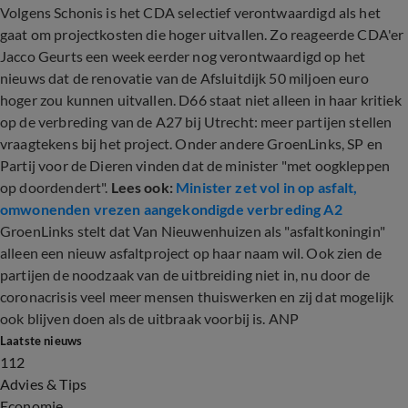
Volgens Schonis is het CDA selectief verontwaardigd als het
gaat om projectkosten die hoger uitvallen. Zo reageerde CDA'er
Jacco Geurts een week eerder nog verontwaardigd op het
nieuws dat de renovatie van de Afsluitdijk 50 miljoen euro
hoger zou kunnen uitvallen. D66 staat niet alleen in haar kritiek
op de verbreding van de A27 bij Utrecht: meer partijen stellen
vraagtekens bij het project. Onder andere GroenLinks, SP en
Partij voor de Dieren vinden dat de minister "met oogkleppen
op doordendert".
Lees ook:
Minister zet vol in op asfalt,
omwonenden vrezen aangekondigde verbreding A2
GroenLinks stelt dat Van Nieuwenhuizen als "asfaltkoningin"
alleen een nieuw asfaltproject op haar naam wil. Ook zien de
partijen de noodzaak van de uitbreiding niet in, nu door de
coronacrisis veel meer mensen thuiswerken en zij dat mogelijk
ook blijven doen als de uitbraak voorbij is. ANP
Laatste nieuws
112
Advies & Tips
Economie