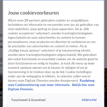
Jouw cookievoorkeuren
Wij en onze
29
partners gebruiken cookies en vergelijkbare
technieken om informatie te verzamelen over jou als gebruiker van
onze website(s), jouw gedrag en jouw apparaten. Als je „Alle
cookies accepteren” selecteert, worden trackingtechnologieën
Overzicht
Tip de
Laatste nieuws
Regionieuws
Het beste van Hart
ingeschakeld om onze advertenties en content te kunnen
redactie
personaliseren, onze producten en diensten te verbeteren en om
de prestaties van advertenties en content te meten. Als je
Volg Hart van Nederland
„Huidige keuze opslaan” selecteert of je toestemming intrekt,
worden deze trackingtechnologieën uitgeschakeld. We gebruiken
dan enkel functionele en essentiële cookies om de website goed te
Zoeken
laten functioneren en veilig te houden. Je kunt dit menu op ieder
Overzicht
Regio
Uitzendingen
Weer
Tip de redactie
Panel
Video's
moment opnieuw openen om je keuzes te wijzigen of om je
toestemming in te trekken door op de link Cookie-instellingen
onder aan de webpagina te klikken. Je selecties zullen overal
binnen onze Digitale Diensten worden doorgevoerd.
Raadpleeg
onze Cookieverklaring voor meer informatie.
Bekijk hier onze
Digitale Diensten.
Altijd actief
Functioneel & Essentieel