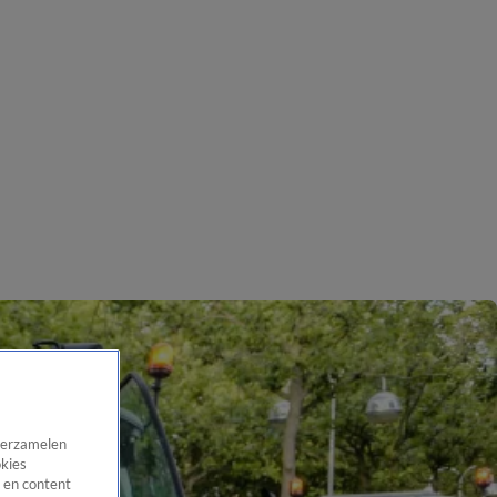
 verzamelen
okies
 en content