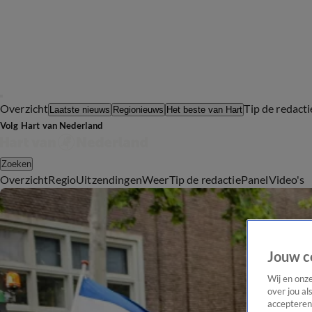
Overzicht
Tip de redacti
Laatste nieuws
Regionieuws
Het beste van Hart
Volg Hart van Nederland
Zoeken
Overzicht
Regio
Uitzendingen
Weer
Tip de redactie
Panel
Video's
Jouw c
Wij en onz
over jou al
accepteren