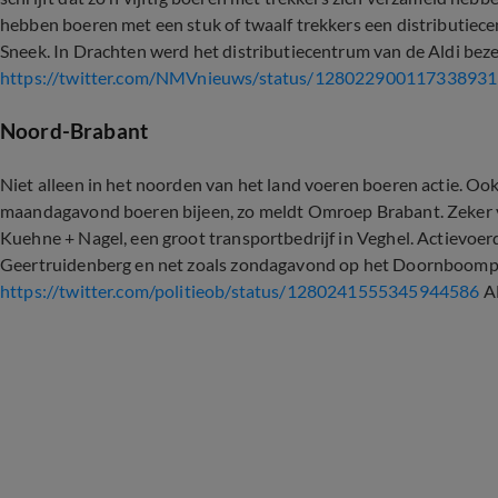
hebben boeren met een stuk of twaalf trekkers een distributie
Sneek. In Drachten werd het distributiecentrum van de Aldi beze
https://twitter.com/NMVnieuws/status/12802290011733893
Noord-Brabant
Niet alleen in het noorden van het land voeren boeren actie. O
maandagavond boeren bijeen, zo meldt Omroep Brabant. Zeker v
Kuehne + Nagel, een groot transportbedrijf in Veghel. Actievoer
Geertruidenberg en net zoals zondagavond op het Doornboompl
https://twitter.com/politieob/status/1280241555345944586
A