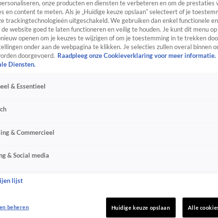
personaliseren, onze producten en diensten te verbeteren en om de prestaties 
s en content te meten. Als je „Huidige keuze opslaan” selecteert of je toestemm
e trackingtechnologieën uitgeschakeld. We gebruiken dan enkel functionele en
de website goed te laten functioneren en veilig te houden. Je kunt dit menu op
ieuw openen om je keuzes te wijzigen of om je toestemming in te trekken door
ellingen onder aan de webpagina te klikken. Je selecties zullen overal binnen o
orden doorgevoerd.
Raadpleeg onze Cookieverklaring voor meer informatie.
ale Diensten.
eel & Essentieel
sch
sing & Commercieel
ng & Social media
jen lijst
en beheren
Huidige keuze opslaan
Alle cookie