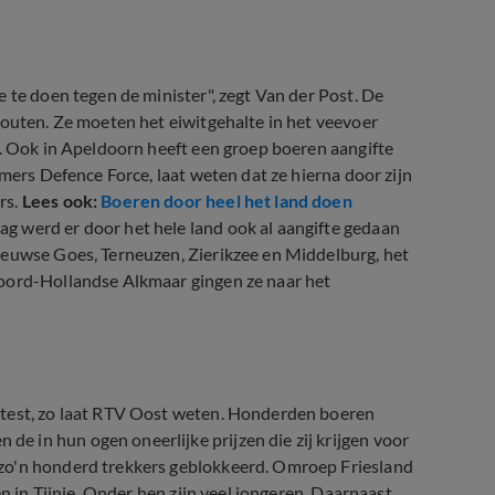
 te doen tegen de minister", zegt Van der Post. De
houten. Ze moeten het eiwitgehalte in het veevoer
n. Ook in Apeldoorn heeft een groep boeren aangifte
rmers Defence Force, laat weten dat ze hierna door zijn
rs.
Lees ook:
Boeren door heel het land doen
ag werd er door het hele land ook al aangifte gedaan
eeuwse Goes, Terneuzen, Zierikzee en Middelburg, het
Noord-Hollandse Alkmaar gingen ze naar het
otest, zo laat RTV Oost weten. Honderden boeren
 in hun ogen oneerlijke prijzen die zij krijgen voor
zo'n honderd trekkers geblokkeerd. Omroep Friesland
en in Tijnje. Onder hen zijn veel jongeren. Daarnaast