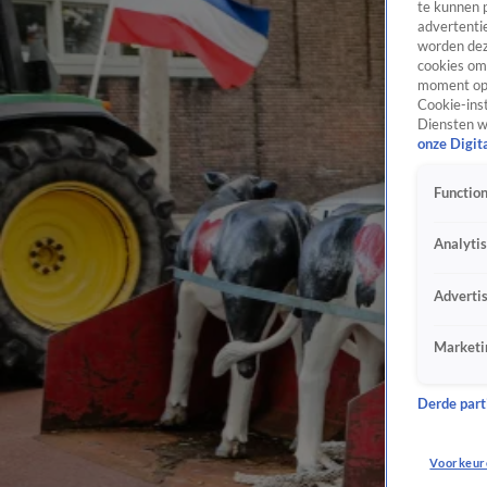
te kunnen 
advertentie
worden dez
cookies om 
moment opn
Cookie-inst
Diensten w
onze Digit
Function
Analyti
Adverti
Marketi
Derde parti
Voorkeur