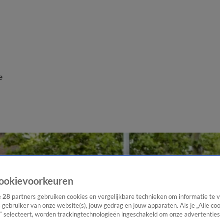
e
ookievoorkeuren
e
28
partners gebruiken cookies en vergelijkbare technieken om informatie te
s gebruiker van onze website(s), jouw gedrag en jouw apparaten. Als je „Alle co
” selecteert, worden trackingtechnologieën ingeschakeld om onze advertenties