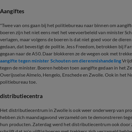
Aangiftes
"Twee van ons gaan bij het politiebureau naar binnen om aangifte
boeren zijn het niet eens met het veevoerbeleid van minister Sc
verlagen, maar volgens de boeren is dat niet goed voor de diere
gedaan, dat bevestigt de politie. Jess Freedom, betrokken bij Fa
gegaan naar de A50. Daar blokkeren ze de wegen ook met trekke
aangifte tegen minister Schouten om dierenmishandeling
Vrijd
tegen de minister. Boeren hebben toen aangifte gedaan in het Z
Overijsselse Almelo, Hengelo, Enschede en Zwolle. Ook in het 
politiebureau toe.
distributiecentra
Het distributiecentrum in Zwolle is ook weer onderwerp van pr
hebben zich maandagavond verzameld om te demonstreren tegen de
hun producten. Zaterdag werd het distributiecentrum ook door 
schrijft dat zo'n vijftig boeren met trekkers zich verzameld hebb