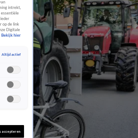
van
ing intrekt,
 essentiële
 ieder
 op de link
nze Digitale
Bekijk hier
Altijd actief
s accepteren