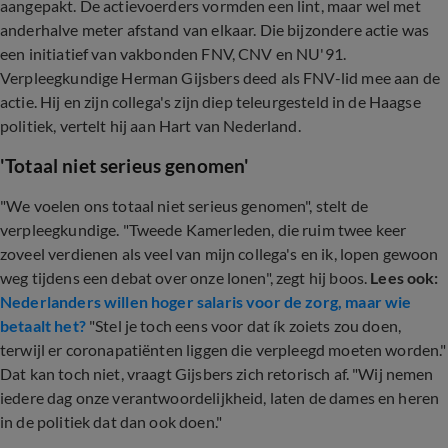
aangepakt. De actievoerders vormden een lint, maar wel met
anderhalve meter afstand van elkaar. Die bijzondere actie was
een initiatief van vakbonden FNV, CNV en NU'91.
Verpleegkundige Herman Gijsbers deed als FNV-lid mee aan de
actie. Hij en zijn collega's zijn diep teleurgesteld in de Haagse
politiek, vertelt hij aan Hart van Nederland.
'Totaal niet serieus genomen'
"We voelen ons totaal niet serieus genomen", stelt de
verpleegkundige. "Tweede Kamerleden, die ruim twee keer
zoveel verdienen als veel van mijn collega's en ik, lopen gewoon
weg tijdens een debat over onze lonen", zegt hij boos.
Lees ook:
Nederlanders willen hoger salaris voor de zorg, maar wie
betaalt het?
"Stel je toch eens voor dat ík zoiets zou doen,
terwijl er coronapatiënten liggen die verpleegd moeten worden."
Dat kan toch niet, vraagt Gijsbers zich retorisch af. "Wij nemen
iedere dag onze verantwoordelijkheid, laten de dames en heren
in de politiek dat dan ook doen."