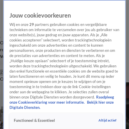
Jouw cookievoorkeuren
Wij en onze
29
partners gebruiken cookies en vergelijkbare
technieken om informatie te verzamelen over jou als gebruiker van
onze website(s), jouw gedrag en jouw apparaten. Als je „Alle
cookies accepteren” selecteert, worden trackingtechnologieën
Overzicht
Tip de
Laatste nieuws
Regionieuws
Het beste van Hart
ingeschakeld om onze advertenties en content te kunnen
redactie
personaliseren, onze producten en diensten te verbeteren en om
de prestaties van advertenties en content te meten. Als je
Volg Hart van Nederland
„Huidige keuze opslaan” selecteert of je toestemming intrekt,
worden deze trackingtechnologieën uitgeschakeld. We gebruiken
dan enkel functionele en essentiële cookies om de website goed te
Zoeken
laten functioneren en veilig te houden. Je kunt dit menu op ieder
Overzicht
Regio
Uitzendingen
Weer
Tip de redactie
Panel
Video's
moment opnieuw openen om je keuzes te wijzigen of om je
toestemming in te trekken door op de link Cookie-instellingen
onder aan de webpagina te klikken. Je selecties zullen overal
binnen onze Digitale Diensten worden doorgevoerd.
Raadpleeg
onze Cookieverklaring voor meer informatie.
Bekijk hier onze
Digitale Diensten.
Altijd actief
Functioneel & Essentieel