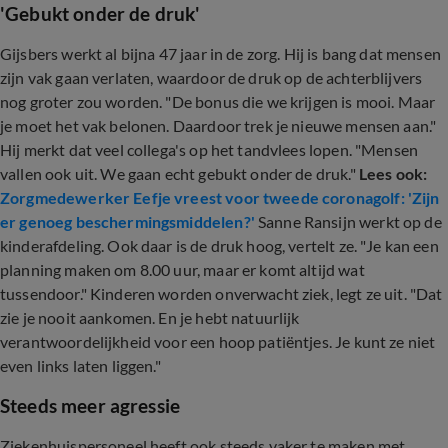
'Gebukt onder de druk'
Gijsbers werkt al bijna 47 jaar in de zorg. Hij is bang dat mensen
zijn vak gaan verlaten, waardoor de druk op de achterblijvers
nog groter zou worden. "De bonus die we krijgen is mooi. Maar
je moet het vak belonen. Daardoor trek je nieuwe mensen aan."
Hij merkt dat veel collega's op het tandvlees lopen. "Mensen
vallen ook uit. We gaan echt gebukt onder de druk."
Lees ook:
Zorgmedewerker Eefje vreest voor tweede coronagolf: 'Zijn
er genoeg beschermingsmiddelen?'
Sanne Ransijn werkt op de
kinderafdeling. Ook daar is de druk hoog, vertelt ze. "Je kan een
planning maken om 8.00 uur, maar er komt altijd wat
tussendoor." Kinderen worden onverwacht ziek, legt ze uit. "Dat
zie je nooit aankomen. En je hebt natuurlijk
verantwoordelijkheid voor een hoop patiëntjes. Je kunt ze niet
even links laten liggen."
Steeds meer agressie
Ziekenhuispersoneel heeft ook steeds vaker te maken met