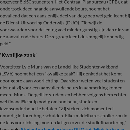
ongeveer 8.650 studenten. Het Centraal Planbureau (CPB), dat
onderzoek deed naar de aanvullende beurs, noemt het
opvallend dat een aanzienlijk deel van de groep wél geld leent bij
de Dienst Uitvoering Onderwijs (DUO). "Terwijl de
voorwaarden voor de lening veel minder gunstig zijn dan die van
de aanvullende beurs. Deze groep leent dus mogelijk onnodig
geld."
'Kwalijke zaak'
Voorzitter Lyle Muns van de Landelijke Studentenvakbond
(LSVb) noemt het een "kwalijke zaak". Hij denkt dat het komt
door gebrek aan voorlichting. Daardoor weten veel studenten
niet dat zij voor een aanvullende beurs in aanmerking komen,
meent Muns. Dergelijke studenten hebben volgens hem echter
wel financiële hulp nodig om hun huur, studie en
levensonderhoud te betalen. "Zij steken zich momenteel
onnodig in torenhoge schulden. Elke middelbare scholier zou in
de klas voorlichting moeten krijgen over de studiefinanciering."
Lees ook:
Studenten bombarderen DUO tot 'Ministerie van