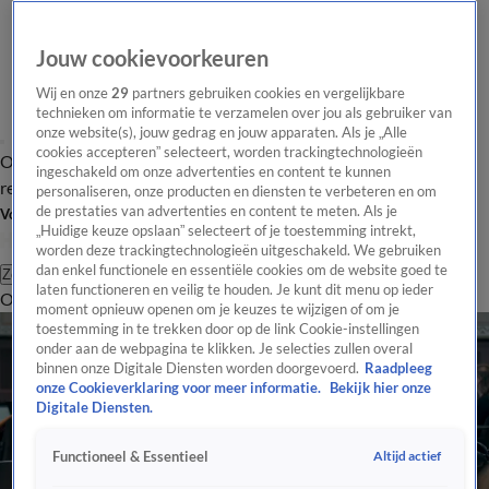
Jouw cookievoorkeuren
Wij en onze
29
partners gebruiken cookies en vergelijkbare
technieken om informatie te verzamelen over jou als gebruiker van
onze website(s), jouw gedrag en jouw apparaten. Als je „Alle
cookies accepteren” selecteert, worden trackingtechnologieën
Overzicht
Tip de
Laatste nieuws
Regionieuws
Het beste van Hart
ingeschakeld om onze advertenties en content te kunnen
redactie
personaliseren, onze producten en diensten te verbeteren en om
de prestaties van advertenties en content te meten. Als je
Volg Hart van Nederland
„Huidige keuze opslaan” selecteert of je toestemming intrekt,
worden deze trackingtechnologieën uitgeschakeld. We gebruiken
dan enkel functionele en essentiële cookies om de website goed te
Zoeken
laten functioneren en veilig te houden. Je kunt dit menu op ieder
Overzicht
Regio
Uitzendingen
Weer
Tip de redactie
Panel
Video's
moment opnieuw openen om je keuzes te wijzigen of om je
toestemming in te trekken door op de link Cookie-instellingen
onder aan de webpagina te klikken. Je selecties zullen overal
binnen onze Digitale Diensten worden doorgevoerd.
Raadpleeg
onze Cookieverklaring voor meer informatie.
Bekijk hier onze
Digitale Diensten.
Altijd actief
Functioneel & Essentieel