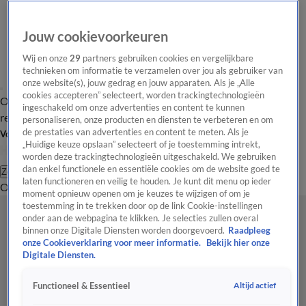
Jouw cookievoorkeuren
Wij en onze
29
partners gebruiken cookies en vergelijkbare
technieken om informatie te verzamelen over jou als gebruiker van
onze website(s), jouw gedrag en jouw apparaten. Als je „Alle
cookies accepteren” selecteert, worden trackingtechnologieën
Overzicht
Tip de
Laatste nieuws
Regionieuws
Het beste van Hart
ingeschakeld om onze advertenties en content te kunnen
redactie
personaliseren, onze producten en diensten te verbeteren en om
de prestaties van advertenties en content te meten. Als je
Volg Hart van Nederland
„Huidige keuze opslaan” selecteert of je toestemming intrekt,
worden deze trackingtechnologieën uitgeschakeld. We gebruiken
dan enkel functionele en essentiële cookies om de website goed te
Zoeken
laten functioneren en veilig te houden. Je kunt dit menu op ieder
Overzicht
Regio
Uitzendingen
Weer
Tip de redactie
Panel
Video's
moment opnieuw openen om je keuzes te wijzigen of om je
toestemming in te trekken door op de link Cookie-instellingen
onder aan de webpagina te klikken. Je selecties zullen overal
binnen onze Digitale Diensten worden doorgevoerd.
Raadpleeg
onze Cookieverklaring voor meer informatie.
Bekijk hier onze
Digitale Diensten.
Altijd actief
Functioneel & Essentieel