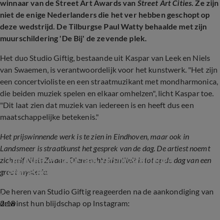
winnaar van de Street Art Awards van
Street Art Cities
. Ze zijn
niet de enige Nederlanders die het ver hebben geschopt op
deze wedstrijd. De Tilburgse Paul Watty behaalde met zijn
muurschildering 'De Bij' de zevende plek.
Het duo Studio Giftig, bestaande uit Kaspar van Leek en Niels
van Swaemen, is verantwoordelijk voor het kunstwerk. "Het zijn
een concertvioliste en een straatmuzikant met mondharmonica,
die beiden muziek spelen en elkaar omhelzen", licht Kaspar toe.
"Dit laat zien dat muziek van iedereen is en heeft dus een
maatschappelijke betekenis."
Het prijswinnende werk is te zien in Eindhoven, maar ook in
Landsmeer is straatkunst het gesprek van de dag. De artiest noemt
Landsmeer in de ban van mysterieuze, 
zichzelf Niets Zwaan. Diens echte identiteit is tot op de dag van een
gemaskerde kunstenaar
groot mysterie:
De heren van Studio Giftig reageerden na de aankondiging van
2:18
de winst hun blijdschap op Instagram: