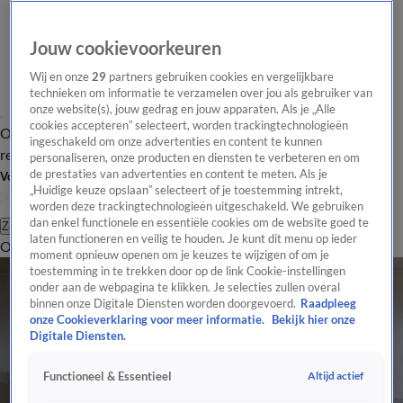
Jouw cookievoorkeuren
Wij en onze
29
partners gebruiken cookies en vergelijkbare
technieken om informatie te verzamelen over jou als gebruiker van
onze website(s), jouw gedrag en jouw apparaten. Als je „Alle
cookies accepteren” selecteert, worden trackingtechnologieën
Overzicht
Tip de
Laatste nieuws
Regionieuws
Het beste van Hart
ingeschakeld om onze advertenties en content te kunnen
redactie
personaliseren, onze producten en diensten te verbeteren en om
de prestaties van advertenties en content te meten. Als je
Volg Hart van Nederland
„Huidige keuze opslaan” selecteert of je toestemming intrekt,
worden deze trackingtechnologieën uitgeschakeld. We gebruiken
dan enkel functionele en essentiële cookies om de website goed te
Zoeken
laten functioneren en veilig te houden. Je kunt dit menu op ieder
Overzicht
Regio
Uitzendingen
Weer
Tip de redactie
Panel
Video's
moment opnieuw openen om je keuzes te wijzigen of om je
toestemming in te trekken door op de link Cookie-instellingen
onder aan de webpagina te klikken. Je selecties zullen overal
binnen onze Digitale Diensten worden doorgevoerd.
Raadpleeg
onze Cookieverklaring voor meer informatie.
Bekijk hier onze
Digitale Diensten.
Altijd actief
Functioneel & Essentieel