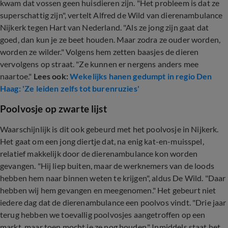
kwam dat vossen geen huisdieren zijn. "Het probleem is dat ze
superschattig zijn", vertelt Alfred de Wild van dierenambulance
Nijkerk tegen Hart van Nederland. "Als ze jong zijn gaat dat
goed, dan kun je ze beet houden. Maar zodra ze ouder worden,
worden ze wilder." Volgens hem zetten baasjes de dieren
vervolgens op straat. "Ze kunnen er nergens anders mee
naartoe."
Lees ook:
Wekelijks hanen gedumpt in regio Den
Haag: 'Ze leiden zelfs tot burenruzies'
Poolvosje op zwarte lijst
Waarschijnlijk is dit ook gebeurd met het poolvosje in Nijkerk.
Het gaat om een jong diertje dat, na enig kat-en-muisspel,
relatief makkelijk door de dierenambulance kon worden
gevangen. "Hij liep buiten, maar de werknemers van de loods
hebben hem naar binnen weten te krijgen", aldus De Wild. "Daar
hebben wij hem gevangen en meegenomen." Het gebeurt niet
iedere dag dat de dierenambulance een poolvos vindt. "Drie jaar
terug hebben we toevallig poolvosjes aangetroffen op een
markt, maar toen mocht je ze nog houden." Inmiddels staat het